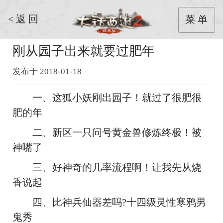
< 返 回
菜 单
刚从园子出来就要过肥年
发布于 2018-01-18
一、这狐小妖刚出园子！就过了很肥很
肥的年
二、新区一只问号黄金兽修炼终极！被
神嘴了
三、好神奇的几率流程啊！让我先从烧
香说起
四、比神兵仙器差吗?十四级灵性寒鸦男
鬼秀