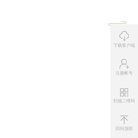
下载客户端
注册帐号
扫描二维码
微信公众
扫描左侧二维
回到顶部