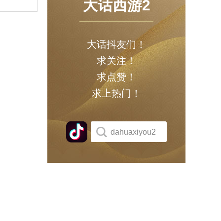
大话西游2
大话抖友们！
求关注！
求点赞！
求上热门！
dahuaxiyou2