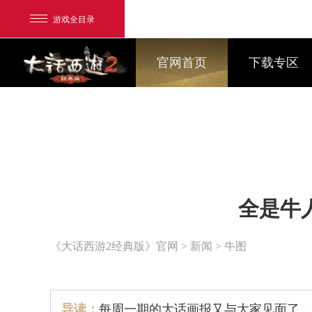
游戏全目录
官网首页
下载专区
网易游戏
全是牛
游戏爱好者
我的足迹：
大话2经典版
《大话西游2经典版》官网
>
新闻
> 牛图
导读：
每周一期的大话画报又与大家见面了，