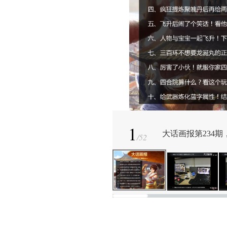
1
大话画报第234
/
52