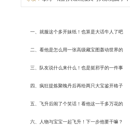
一、就服这个多开妹纸！也算是大话牛人了吧
二、看他是怎么用一张高级藏宝图轰动世界的
三、队友说什么来什么！也是挺邪乎的一件事
四、疯狂提炼聚魄丹后再给两只大宝鉴开格子
五、飞升后闹了个笑话！看他这一千多万花的
六、人物与宝宝一起飞升！下一步他要干嘛？