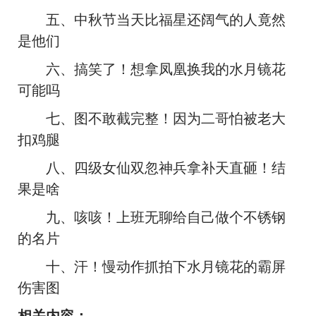
五、中秋节当天比福星还阔气的人竟然
是他们
六、搞笑了！想拿凤凰换我的水月镜花
可能吗
七、图不敢截完整！因为二哥怕被老大
扣鸡腿
八、四级女仙双忽神兵拿补天直砸！结
果是啥
九、咳咳！上班无聊给自己做个不锈钢
的名片
十、汗！慢动作抓拍下水月镜花的霸屏
伤害图
相关内容：