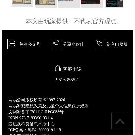
本文由玩家提供，不代表官方观点。
򰀁
򰀂
򰀄
关注公众号
分享小伙伴
进入电脑版
򰀃
客服电话
95163555-1
网易公司版权所有 ©1997-2026
网易游戏隐私政策及儿童个人信息保护规则
文网游备字(2011)C-RPG088号
ISBN 978-7-89396-031-4
违法及不良信息举报中心
ICP备案：粤B2-20090191-18