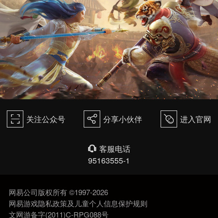
关注公众号
分享小伙伴
进入官网
򰀁
򰀂
򰀄
客服电话
򰀃
95163555-1
网易公司版权所有 ©1997-2026
网易游戏隐私政策及儿童个人信息保护规则
文网游备字(2011)C-RPG088号