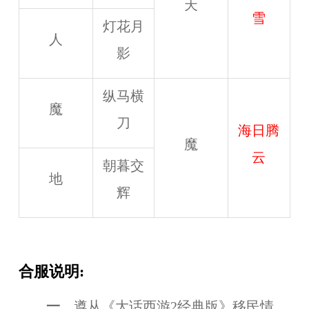
天
雪
灯花月
人
影
纵马横
魔
刀
海日腾
魔
云
朝暮交
地
辉
合服说明:
一、
遵从《大话西游2经典版》移民情