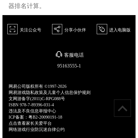
器排名计算。
򰀁
򰀂
򰀄
关注公众号
分享小伙伴
进入电脑版
򰀃
客服电话
95163555-1
网易公司版权所有 ©1997-2026
网易游戏隐私政策及儿童个人信息保护规则
文网游备字(2011)C-RPG088号
ISBN 978-7-89396-031-4
违法及不良信息举报中心
ICP备案：粤B2-20090191-18
点击查看家长关爱平台
网络游戏行业防沉迷自律公约