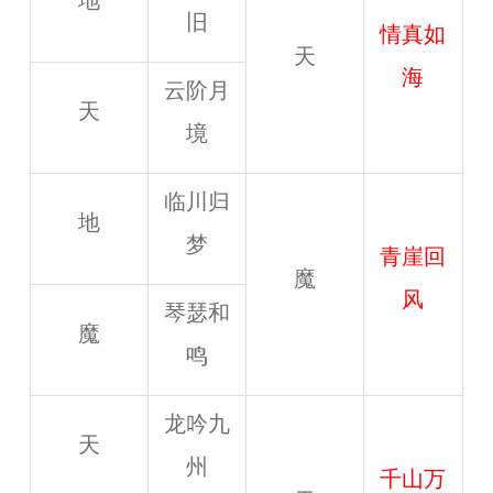
地
旧
情真如
天
海
云阶月
天
境
临川归
地
梦
青崖回
魔
风
琴瑟和
魔
鸣
龙吟九
天
州
千山万