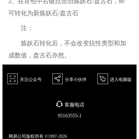
2、在背包中右键点击旧炼妖石/盘古石，即
可转化为新炼妖石/盘古石
注：
炼妖石转化后，不会改变抗性类型和加
成数值，盘古石亦然。
򰀁
򰀂
򰀄
关注公众号
分享小伙伴
进入电脑版
򰀃
客服电话
95163555-1
网易公司版权所有 ©1997-2026