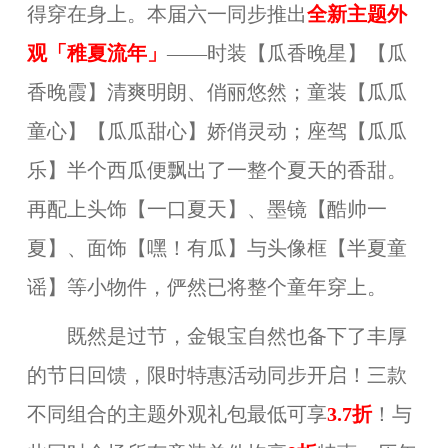
得穿在身上。本届六一同步推出
全新主题外
观「稚夏流年」
——时装【瓜香晚星】【瓜
香晚霞】清爽明朗、俏丽悠然；童装【瓜瓜
童心】【瓜瓜甜心】娇俏灵动；座驾【瓜瓜
乐】半个西瓜便飘出了一整个夏天的香甜。
再配上头饰【一口夏天】、墨镜【酷帅一
夏】、面饰【嘿！有瓜】与头像框【半夏童
谣】等小物件，俨然已将整个童年穿上。
既然是过节，金银宝自然也备下了丰厚
的节日回馈，限时特惠活动同步开启！三款
不同组合的主题外观礼包最低可享
3.7折
！与