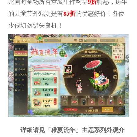
此同时
全场所有童装单件均享
9折
特惠，历年
的儿童节外观更是有
85折
的优惠好价！
各位
少侠切勿错失良机！
详细请见「稚夏流年」主题系列外观介