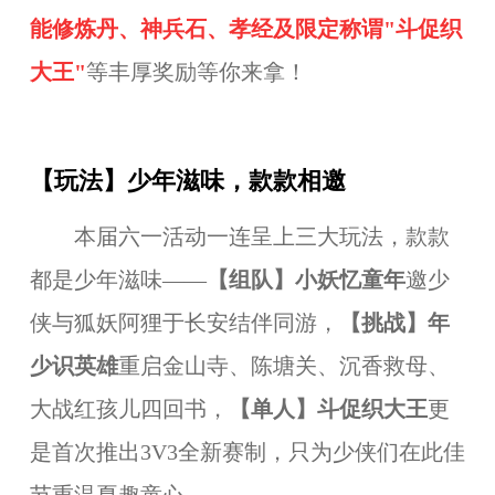
能修炼丹、神兵石、孝经及限定称谓"斗促织
大王"
等丰厚奖励等你来拿！
【玩法】少年滋味，款款相邀
本届六一活动一连呈上三大玩法，款款
都是少年滋味——
【组队】小妖忆童年
邀少
侠与狐妖阿狸于长安结伴同游，
【挑战】年
少识英雄
重启金山寺、陈塘关、沉香救母、
大战红孩儿四回书，
【单人】斗促织大王
更
是首次推出3V3全新赛制，只为少侠们在此佳