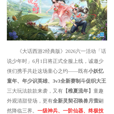
《大话西游2经典版》2026六一活动「话
说少年时」6月1日将正式全服上线，诚邀少
侠们携手共赴这场童心之约——既有
小妖忆
童年、年少识英雄、3v3全新赛制斗促织大王
三大玩法款款来袭，又有
【稚夏流年】
童趣
外观清甜登场，更有
全新灵契召唤兽月萤
翩
然降临三界。
一级神兵、一阶仙器、终极技