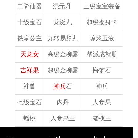
二阶仙器
混元丹
三级宝宝装备
十级宝石
龙涎丸
超级变身卡
铁扇公主
九转易筋丸
琼浆玉液
天龙女
高级金柳露
帮派成就册
吉祥果
超级金柳露
悔梦石
神兽
神兵
石
神兵
七级宝石
内丹
人参果
蟠桃
人参果王
蟠桃王