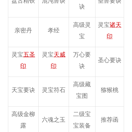
盘古精铁
混沌兽诀
圣兽要诀
诀
高级灵
灵宝
诸天
亲密丹
孝经
宝
印
灵宝
五圣
灵宝
天威
万心要
圣心要诀
印
印
诀
高级藏
天宝要诀
灵宝符石
猕猴桃
宝图
高级金柳
二级宝
六魂之玉
推荐函
露
宝装备