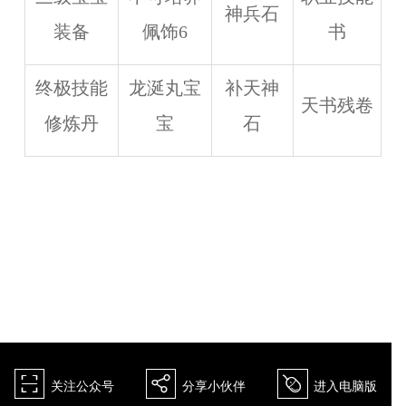
神兵石
装备
佩饰6
书
终极技能
龙涎丸宝
补天神
天书残卷
修炼丹
宝
石
򰀁
򰀂
򰀄
关注公众号
分享小伙伴
进入电脑版