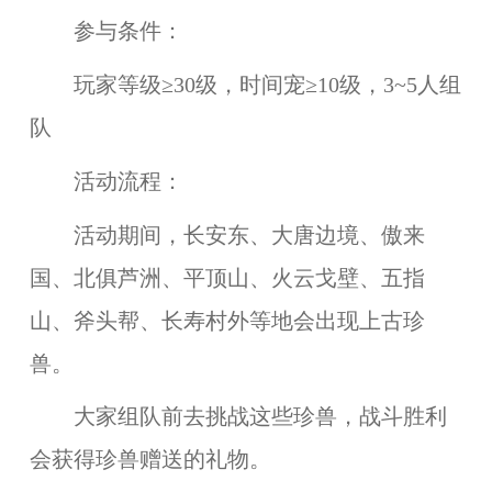
参与条件：
玩家等级≥30级，时间宠≥10级，3~5人组
队
活动流程：
活动期间，
长安东、大唐边境、傲来
国、北俱芦洲、平顶山、火云戈壁、五指
山、斧头帮、长寿村外等
地会出现上古珍
兽。
大家组队前去挑战这些珍兽，战斗胜利
会获得珍兽赠送的礼物。