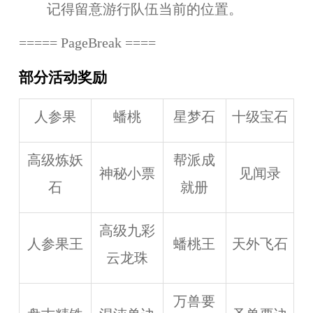
记得留意游行队伍当前的位置。
===== PageBreak ====
部分活动奖励
人参果
蟠桃
星梦石
十级宝石
高级炼妖
帮派成
神秘小票
见闻录
石
就册
高级九彩
人参果王
蟠桃王
天外飞石
云龙珠
万兽要