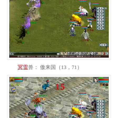
冥雷
兽：
傲来国（13，71）