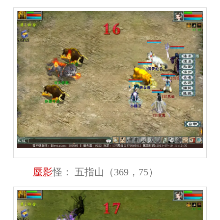
蜃影
怪：
五指山（369，75）