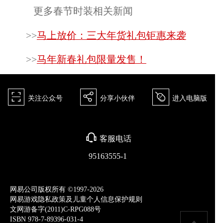
更多春节时装相关新闻
>>
马上放价：三大年货礼包钜惠来袭
>>
马年新春礼包限量发售！
򰀁
򰀂
򰀄
关注公众号
分享小伙伴
进入电脑版
򰀃
客服电话
95163555-1
网易公司版权所有 ©1997-2026
网易游戏隐私政策及儿童个人信息保护规则
文网游备字(2011)C-RPG088号
ISBN 978-7-89396-031-4