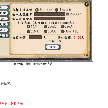
灵宝玉符
300
1
神秘小票
300
1
高级坐骑令
100
3
0转以上没有限制
星芒
100
0转每天可兑换10
比斗奖章
100
无限制
等支付方式！