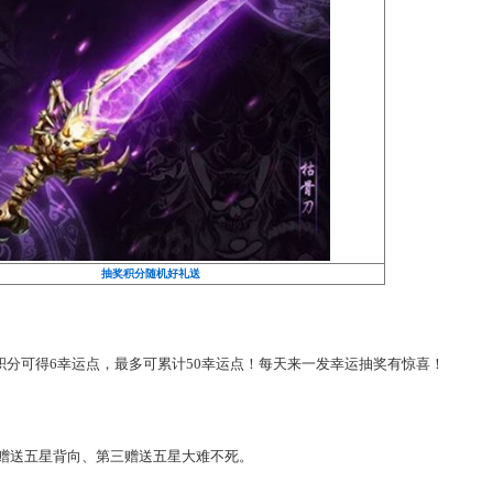
兵
、
神兽
碎片、终极技能修炼丹等等。