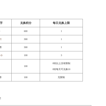
抽奖积分随机好礼送
，随机600积分可得6幸运点，最多可累计50幸运点！每天来一
灵犀、第二赠送五星背向、第三赠送五星大难不死。
奖励名字
兑换积分
每日兑换上限
三清丹
600
1