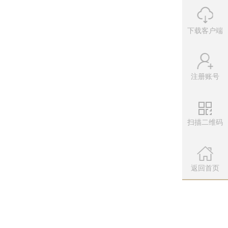
下载客户端
发幸运抽奖有惊喜！
注册账号
扫描二维码
微信公众
扫描左侧二维
返回首页