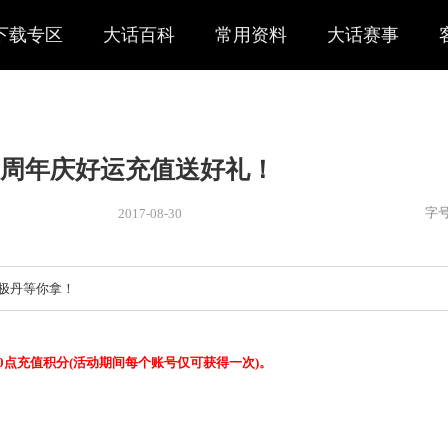
下载专区
大话百科
常用资料
大话赛事
周年庆好运充值送好礼！
2017-08-30
新闻
> 活动
好礼，神兵终极丹等你拿！
：加送500点充值积分(活动期间每个账号仅可获得一次)。