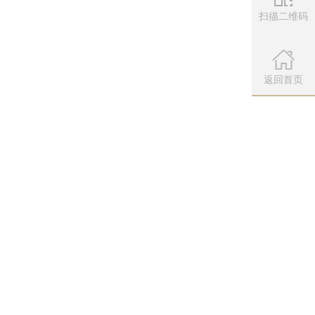
扫描二维码
琴心知名帮派“无泪之城”。
微信公众
扫描左侧二维
返回首页