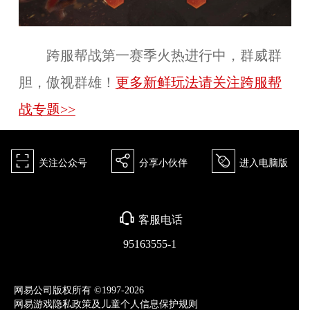
跨服帮战第一赛季火热进行中，群威群
胆，傲视群雄！
更多新鲜玩法请关注跨服帮
战专题>>
򰀁
򰀂
򰀄
关注公众号
分享小伙伴
进入电脑版
򰀃
客服电话
95163555-1
网易公司版权所有 ©1997-2026
网易游戏隐私政策及儿童个人信息保护规则