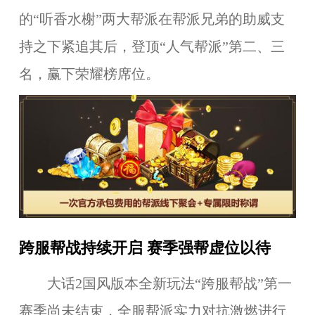
的“听香水榭”两大帮派在帮派兄弟的助威支
持之下紧追其后，登顶“人气帮派”第二、三
名，赢下荣耀榜席位。
跨服帮战持续开启 赛季强帮虚位以待
大话2国风版本全新玩法“跨服帮战”第一
赛季尚未结束，全服帮派实力对抗激燃进行