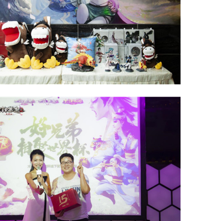
雄鸡与格子军团的激烈交锋，屏幕外则是大话兄弟们一起畅玩游
抽奖等，快乐互动的同时也收获了精美的周边，鎏金宝鉴等大奖也