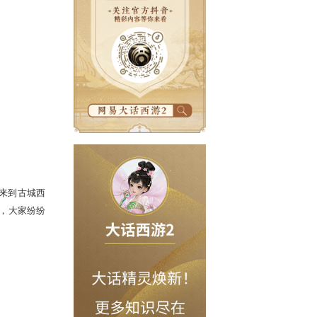
球专场郑州站、西安站圆满结束，接连
狂欢之夜》线下看球专场来到古城西
也有觥筹交错间的交心畅谈，大家纷纷