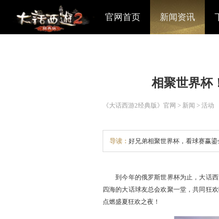
官网首页
新闻资讯
相聚
《大话西游2经典版》官网
>
导读：
好兄弟相聚世界杯
到今年的俄罗斯世界杯为