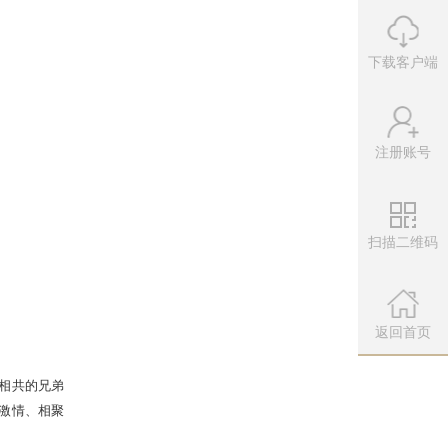
下载客户端
注册账号
扫描二维码
微信公众
扫描左侧二维
返回首页