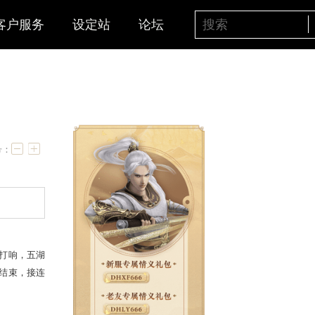
客户服务
设定站
论坛
场圆满结束
字号：
夜》西安专场圆满结束。
宴。当每次绿荫场上激战打响，五湖