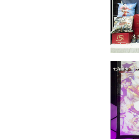
活动当晚，屏幕上是高卢
蹲”、你画我猜，还有幸运