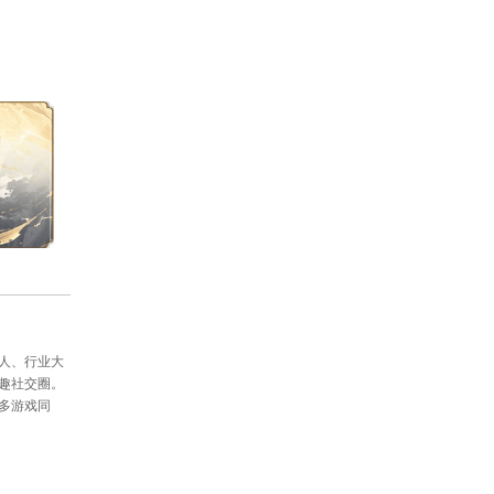
支持的队伍箱子里，比赛结束后，从
大合影，定格下此夜的欢声笑语，并期