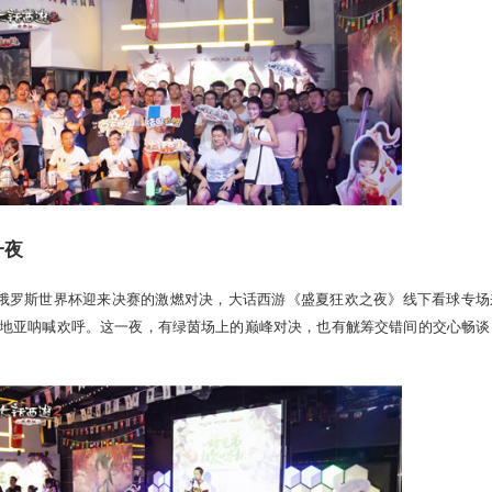
堂，共同狂欢呐喊。今年，江湖情义仍然延续，大话西游线下看
西安燃情一夜
15日晚，俄罗斯世界杯迎来决赛的激燃对决，大话西游《盛夏
法国对战克罗地亚呐喊欢呼。这一夜，有绿茵场上的巅峰对决，