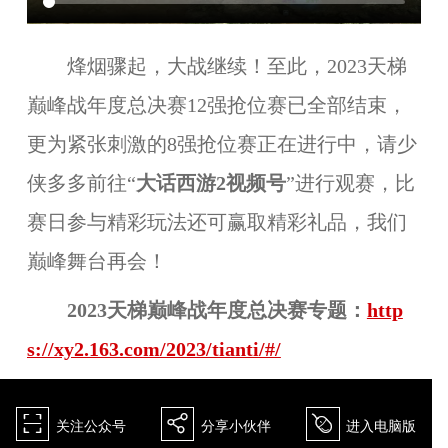
烽烟骤起，大战继续！至此，2023天梯
巅峰战年度总决赛12强抢位赛已全部结束，
更为紧张刺激的8强抢位赛正在进行中，请少
侠多多前往“
大话西游2视频号
”进行观赛，比
赛日参与精彩玩法还可赢取精彩礼品，我们
巅峰舞台再会！
2023天梯巅峰战年度总决赛专题：
http
s://xy2.163.com/2023/tianti/#/
򰀁
򰀂
򰀄
关注公众号
分享小伙伴
进入电脑版