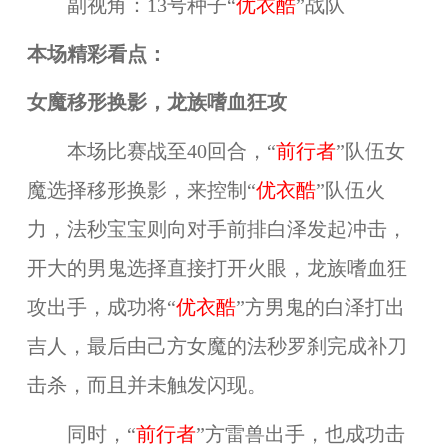
副视角：13号种子“
优衣酷
”战队
本场精彩看点：
女魔移形换影，龙族嗜血狂攻
本场比赛战至40回合，“
前行者
”队伍女
魔选择移形换影，来控制“
优衣酷
”队伍火
力，法秒宝宝则向对手前排白泽发起冲击，
开大的男鬼选择直接打开火眼，龙族嗜血狂
攻出手，成功将“
优衣酷
”方男鬼的白泽打出
吉人，最后由己方女魔的法秒罗刹完成补刀
击杀，而且并未触发闪现。
同时，“
前行者
”方雷兽出手，也成功击