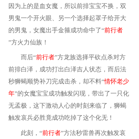
因为上的是血女魔，所以前排宝宝不换，双
男鬼一个开火眼、另一个选择起罩子给开大
的男鬼，女魔出手金箍成功命中了“
前行者
”方火力仙族！
而后“
前行者
”方龙族选择平砍点杀对方
前排白泽，成功打出白泽吉人状态，而后法
秒狮蝎顺势补刀完成击杀，却不料“
情怀老少
年
”的女魔宝宝成功触发闪现，带出了一只化
无孟极，这下激动人心的时刻来临了，狮蝎
触发哀兵必胜竟成功吃掉了这个化无！
此刻，“
前行者
”方法秒雷兽再次触发哀