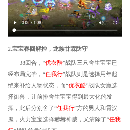
2.
宝宝春回解控，龙族甘霖防守
38回合，“
优衣酷
”战队三只舍生宝宝已
经布局完毕，“
任我行
”战队则是选择用年起
绝来补给人物状态，而“
优衣酷
”战队女魔选
择御兽，让前排舍生宝宝得到最大化的发
挥，此后分别舍了“
任我行
”方的男人和霄汉
鬼，火力宝宝选择赫赫神威，又清除了“
任我