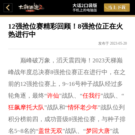
12强抢位赛精彩回顾！8强抢位正在火
热进行中
发布于 2023-05-20
巅峰破万象，滔天震四海！2023天梯巅
峰战年度总决赛8强抢位赛正在进行中，在之
前的12强抢位赛上，9~16号种子战队经过多
轮角逐，最终“
许仙
”战队、“
任我行
”战队、“
狂飙摩托大队
”战队和“
情怀老少年
”战队位列
积分榜前四，成功晋级8强抢位赛，与种子排
名5~8名的“
盖世无双
”战队、“
梦回大唐
”战