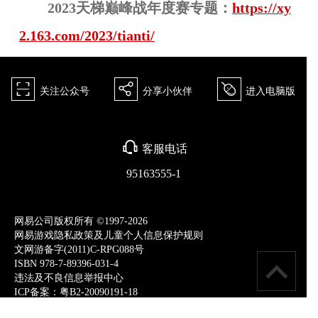
2023天梯巅峰战年度赛专题：
https://xy
2.163.com/2023/tianti/
򰀁
򰀂
򰀄
关注公众号
分享小伙伴
进入电脑版
򰀃
客服电话
95163555-1
网易公司版权所有 ©1997-2026
网易游戏隐私政策及儿童个人信息保护规则
文网游备字(2011)C-RPG088号
ISBN 978-7-89396-031-4
违法及不良信息举报中心
ICP备案：粤B2-20090191-18
点击查看家长关爱平台