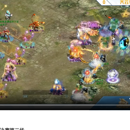
一举清场
天
”一方选择春开女魔并补盘，而此时消耗落后的“
盖世无双
”方女
汉鬼失败后，“
奔跑的夏天
”一方成功回血，霄汉也打开反隐女人出
“
盖世无双
”龙族站桩宝宝，并隔死多名单位，随后又触发高分击杀