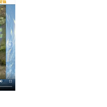
标
魔则选择优先起御兽，来争取挽回部分
毒！
“
盖世无双
”男人的站桩白羊，紧接着