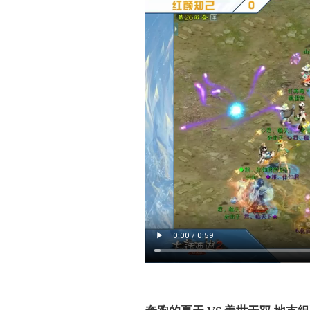
4.因御兽关闭闪现，拐弯龙
第26回合，“
奔跑的夏
消耗，凤凰尝试击杀奔跑霄
而后大力出手先是击杀