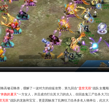
宝宝，而“
盖世无双
”战队则闪现两只法秒，一鸣惊人成功破盘对方
汉鬼回血，毒女人出毒，大力顺势出手成功击杀对方多个单位，在
大！