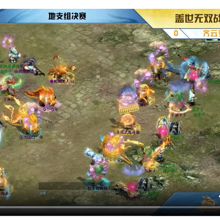
节奏
战队通过不停召唤高敏召唤兽，缓解了一波对方的凶猛攻势，第九回
大刀成功击杀“
奔跑的夏天
”一方女人，并且成功打出其大刀的吉人
仅击杀了“
盖世无双
”战队的龙族和宝宝，更是因触发了乱舞狂刀
的进攻节奏！