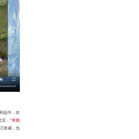
，只是盖子女魔也未能成功出盘。
第一回合便打的“
盖世无双
”方仅剩4名
标