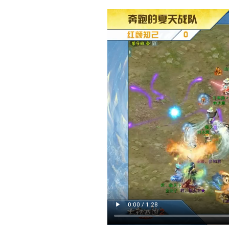
2.大浪乱舞狂刀，抵挡进攻
第9回合，“
盖世无双
”
响了反攻的号角，先是利用
的夏天
”方大刀卷土重来，不
成功抵挡了“
盖世无双
”战队