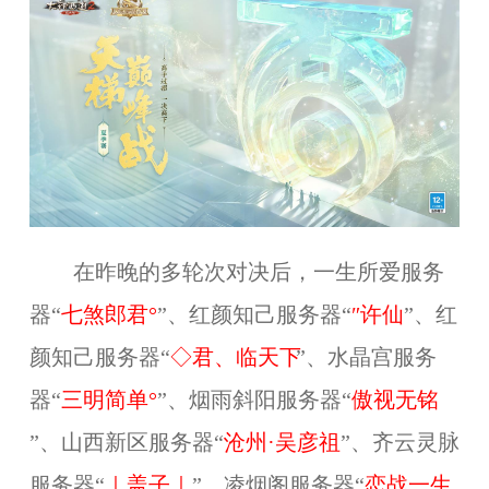
在昨晚的多轮次对决后，一生所爱服务
器“
七煞郎君°
”、红颜知己服务器“
″许仙
”、红
颜知己服务器“
◇君、临天下
”、水晶宫服务
器“
三明简单°
”、烟雨斜阳服务器“
傲视无铭
”、山西新区服务器“
沧州·吴彦祖
”、齐云灵脉
服务器“
｜盖子｜
”、凌烟阁服务器“
恋战一生