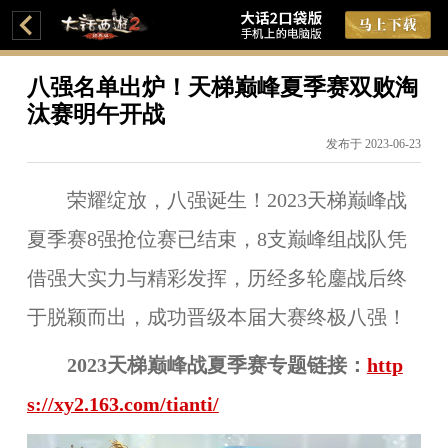
八强名单出炉！天梯巅峰夏季赛双败淘
汰赛明午开战
发布于 2023-06-23
荣耀绽放，八强诞生！2023天梯巅峰战
夏季赛8强抢位赛已结束，8支巅峰组战队凭
借强大实力与精彩发挥，历经多轮鏖战后终
于脱颖而出，成功晋级本届大赛终极八强！
2023天梯巅峰战夏季赛专题链接：
http
s://xy2.163.com/tianti/