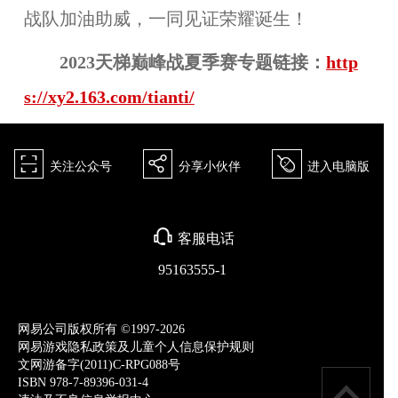
战队加油助威，一同见证荣耀诞生！
2023天梯巅峰战夏季赛专题链接：
http
s://xy2.163.com/tianti/
򰀁
򰀂
򰀄
关注公众号
分享小伙伴
进入电脑版
򰀃
客服电话
95163555-1
网易公司版权所有 ©1997-2026
网易游戏隐私政策及儿童个人信息保护规则
文网游备字(2011)C-RPG088号
ISBN 978-7-89396-031-4