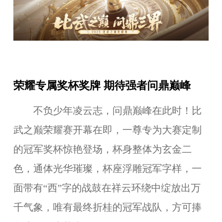
荣耀专属奖杯奖牌 期待强者问鼎巅峰
不负少年凌云志，问鼎巅峰在此时！比
武之巅荣耀赛开幕在即，一尊专为大赛定制
的冠军奖杯惊艳登场，杯身整体为玄金二
色，通体光华璀璨，杯座浮雕冠军字样，一
面带有“西”字的战鼓在祥云环绕中绽放出万
千气象，唯有最终折桂的冠军战队，方可捧