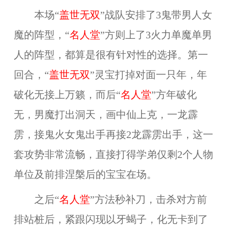
本场“
盖世无双
”战队安排了3鬼带男人女
魔的阵型，“
名人堂
”方则上了3火力单魔单男
人的阵型，都算是很有针对性的选择。第一
回合，“
盖世无双
”灵宝打掉对面一只年，年
破化无接上万籁，而后“
名人堂
”方年破化
无，男魔打出洞天，画中仙上克，一龙霹
雳，接鬼火女鬼出手再接2龙霹雳出手，这一
套攻势非常流畅，直接打得学弟仅剩2个人物
单位及前排涅槃后的宝宝在场。
之后“
名人堂
”方法秒补刀，击杀对方前
排站桩后，紧跟闪现以牙蝎子，化无卡到了