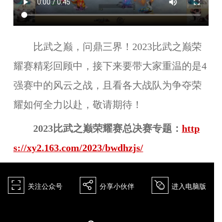
比武之巅，问鼎三界！2023比武之巅荣
耀赛精彩回顾中，接下来要带大家重温的是4
强赛中的风云之战，且看各大战队为争夺荣
耀如何全力以赴，敬请期待！
2023比武之巅荣耀赛总决赛专题：
http
s://xy2.163.com/2023/bwdhzjs/
򰀁
򰀂
򰀄
关注公众号
分享小伙伴
进入电脑版