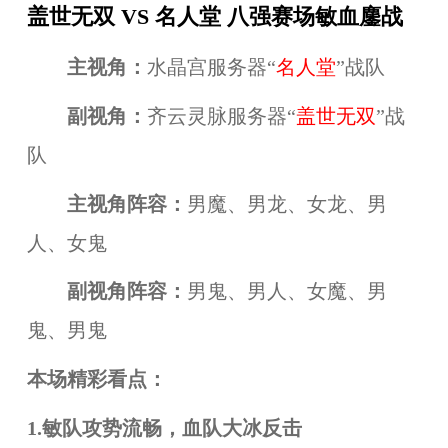
盖世无双 VS 名人堂 八强赛场敏血鏖战
主视角：
水晶宫服务器“
名人堂
”战队
副视角：
齐云灵脉服务器“
盖世无双
”战
队
主视角阵容：
男魔、男龙、女龙、男
人、女鬼
副视角阵容：
男鬼、男人、女魔、男
鬼、男鬼
本场精彩看点：
1.敏队攻势流畅，血队大冰反击