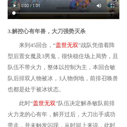
3.解控心有年兽，大刀强势灭杀
来到45回合，“
盖世无双
”战队凭借着阵
型后置女魔及3男鬼，很快稳住场上局势，且
队伍不带火力，整体以控制为主，本回合敏
队后排双人物被冰，3人物倒地，前排召唤兽
也都是处于被冰状态。
此时“
盖世无双
”队伍决定解杀敏队前排
火力龙的心有年，解开过后，大刀出手成功
带走，并未触发闪现，从时间上来说，此时