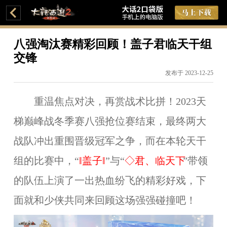
八强淘汰赛精彩回顾！盖子君临天干组
交锋
发布于 2023-12-25
重温焦点对决，再赏战术比拼！2023天
梯巅峰战冬季赛八强抢位赛结束，最终两大
战队冲出重围晋级冠军之争，而在本轮天干
组的比赛中，“
‖盖子‖
”与“
◇君、临天下
”带领
的队伍上演了一出热血纷飞的精彩好戏，下
面就和少侠共同来回顾这场强强碰撞吧！