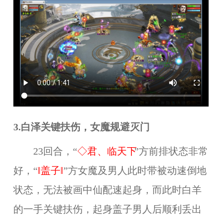
3.白泽关键扶伤，女魔规避灭门
23回合，“
◇君、临天下
”方前排状态非常
好，“
‖盖子‖
”方女魔及男人此时带被动速倒地
状态，无法被画中仙配速起身，而此时白羊
的一手关键扶伤，起身盖子男人后顺利丢出