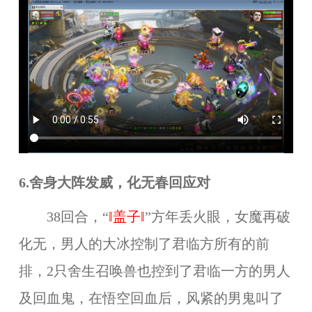
6.舍身大阵发威，化无春回应对
38回合，“
‖盖子‖
”方年丢火眼，女魔再破
化无，男人的大冰控制了君临方所有的前
排，2只舍生召唤兽也控到了君临一方的男人
及回血鬼，在悟空回血后，风紧的男鬼叫了