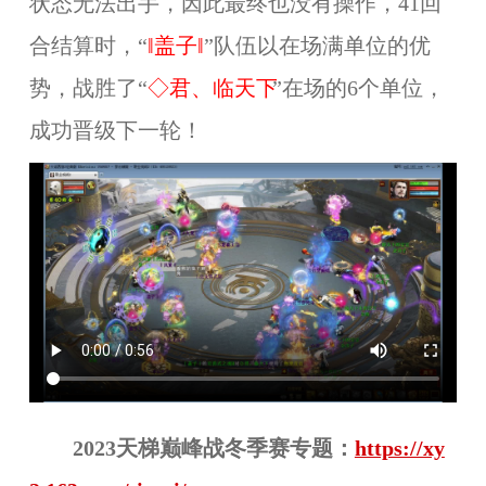
状态无法出手，因此最终也没有操作，41回
合结算时，“
‖盖子‖
”队伍以在场满单位的优
势，战胜了“
◇君、临天下
”在场的6个单位，
成功晋级下一轮！
2023天梯巅峰战冬季赛专题：
https://xy