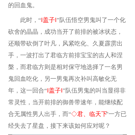
的回血鬼。
此时，“
‖盖子‖
”队伍悟空男鬼叫了一个化
砍舍的晶晶，成功当开了前排的被冰状态，
还顺带砍倒了叶凡，风紧吃化、久夏霹雳出
手，一波打出了君临方前排宝宝的吉人和涅
槃，而君临方则是相对保守地选择了一名男
鬼回血吃化，另一男鬼再次补叫高敏化无
年，这一回合“
‖盖子‖
”队伍男鬼的叫当显得非
常灵性，当开前排的御兽带速年，能继续配
合无属性男人出手，而“
◇君、临天下
”一方已
经失去了星盘，接下来该如何应对呢？