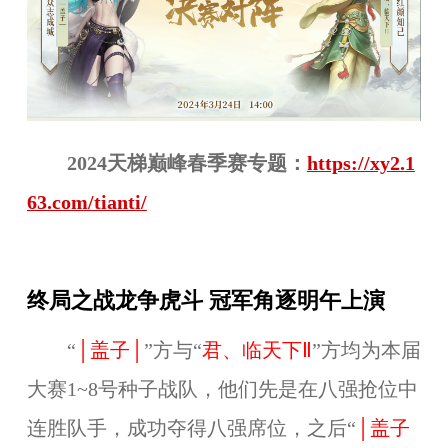
2024天梯巅峰春季赛专题：
https://xy2.1
63.com/tianti/
终局之战龙争虎斗 冠军角逐明午上演
“
│盖子│
”方与
“
君、临天下Ⅱ
”方均为本届
大赛1~8号种子战队，他们先是在八强抢位中
连胜队手，成功夺得八强席位，之后
“
│盖子