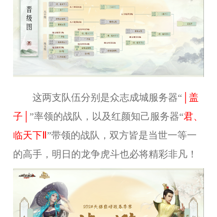
这两支队伍分别是
众志成城
服务器“
│盖
子│
”率领的战队，以及红颜知己
服务器“
君、
临天下Ⅱ
”带领的战队，双方皆是当世一等一
的高手，明日的龙争虎斗也必将精彩非凡！