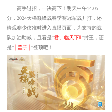
高手过招，一决高下！明天中午14:05
分，2024天梯巅峰战春季赛冠军战开打，还
请观赛少侠准时进入直播页面，为支持的战
队加油助威，且看是
“
君、临天下Ⅱ
”
封王，还
是
“
│盖子│
”
登顶吧！