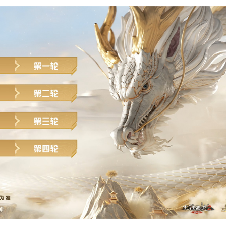
专题：
https://xy2.163.com/2024/tianti/
号种子战队将携手登场，他们分别是一生所爱服务器“
一生所爱
”战
”战队，以及鹤舞云天服务器“
诗词歌赋
”战队，他们也将与本轮晋
伍将荣登终极八强席位，并获得参与线下总决赛的机会！