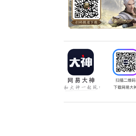
全力以赴，冲刺八强！今午1
少侠准时前往“
大话西游2视
2024天梯巅峰战年度赛