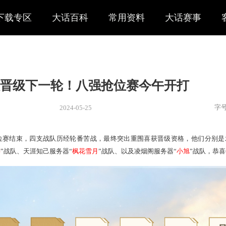
下载专区
大话百科
常用资料
大话赛事
支战队晋级下一轮！八强抢位赛
2024-05-25
新闻
> 赛事
决赛12强抢位赛结束，四支战队历经轮番苦战，最终突出重围
服务器“
少年游
”战队、天涯知己服务器“
枫花雪月
”战队、以及凌烟