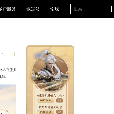
客户服务
设定站
论坛
今午开打
字号：
喜获晋级资格，他们分别是水晶宫服务
阁服务器“
小旭
”战队，恭喜他们！