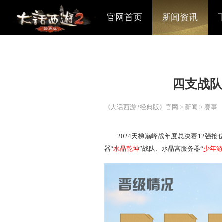
官网首页
新闻资讯
四
《大话西游2经典版》官网
>
2024天梯巅峰战年度总
器“
水晶乾坤
”战队、水晶宫