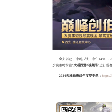
星河计划-“巅峰创作奖励”
更有机会获得
线下观赛（包