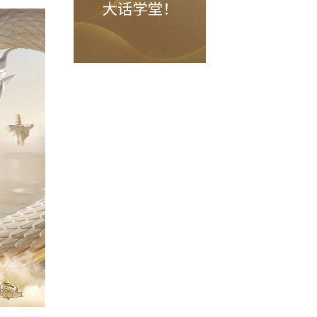
队、烟雨斜阳服务器“
友情岁月
”战队、
级的四支战队展开角逐，在为期两日的