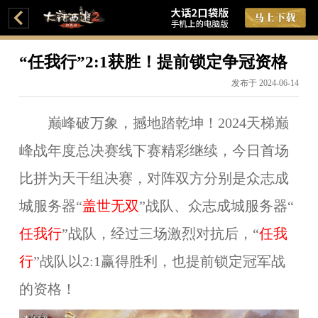
“任我行”2:1获胜！提前锁定争冠资格
发布于 2024-06-14
巅峰破万象，撼地踏乾坤！2024天梯巅
峰战年度总决赛线下赛精彩继续，今日首场
比拼为天干组决赛，对阵双方分别是众志成
城服务器“
盖世无双
”战队、
众志成城服务器“
任我行
”
战队，经过三场激烈对抗后，“
任我
行
”战队以2:1
赢得胜利，也提前锁定冠军战
的资格！