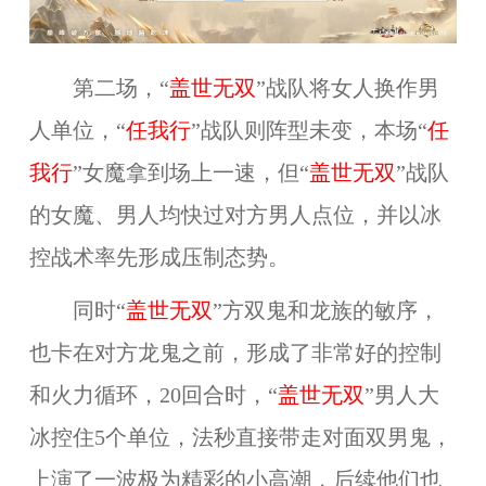
第二场，
“
盖世无双
”
战队将女人换作男
人单位，“
任我行
”
战队则阵型未变，本场“
任
我行
”女魔拿到场上一速，但
“
盖世无双
”
战队
的女魔、男人均快过对方男人点位，并以冰
控战术率先形成压制态势。
同时
“
盖世无双
”方双鬼和龙族的敏序，
也卡在对方龙鬼之前，形成了非常好的控制
和火力循环，20回合时，
“
盖世无双
”男人大
冰控住5个单位，法秒直接带走对面双男鬼，
上演了一波极为精彩的小高潮，后续他们也