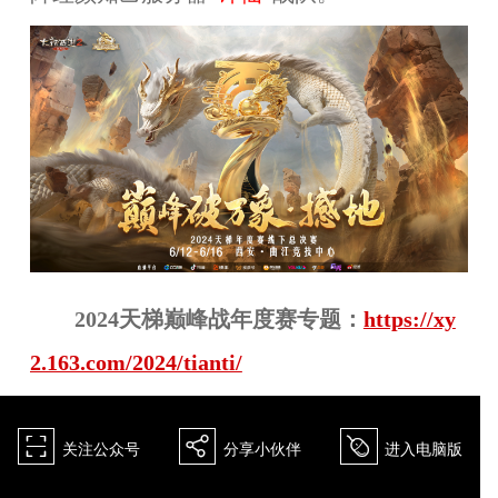
2024天梯巅峰战年度赛专题：
https://xy
2.163.com/2024/tianti/
򰀁
򰀂
򰀄
关注公众号
分享小伙伴
进入电脑版