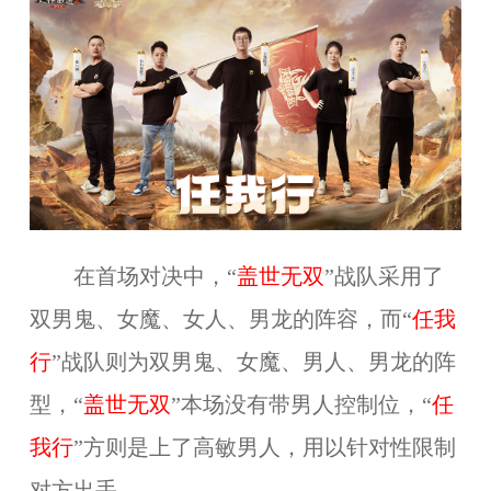
在首场对决中，
“
盖世无双
”
战队采用了
双男鬼、女魔、女人、男龙的阵容，而“
任我
行
”战队则为双男鬼、女魔、男人、男龙的阵
型，“
盖世无双
”本场没有带男人控制位，
“
任
我行
”方则是上了高敏男人，用以针对性限制
对方出手。