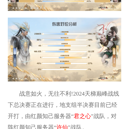
战意如火，无往不利!2024天梯巅峰战线
下总决赛正在进行，地支组半决赛目前已经
开打，由
红颜知己服务器“
君之心
”战队，对
阵红颜知己
服务器“
许仙
”
战队。