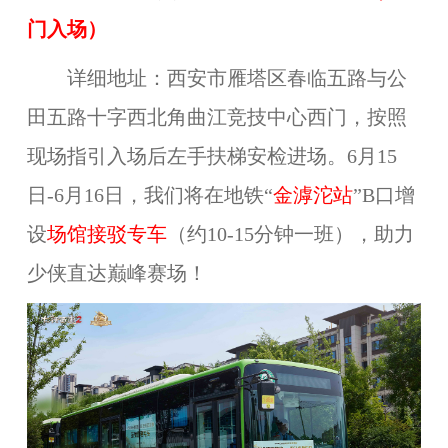
门
入场）
详细地址：西安市雁塔区春临五路与公
田五路十字西北角曲江竞技中心西门，按照
现场指引入场后左手扶梯安检进场。6月15
日-6月16日，我们将在地铁“
金滹沱站
”B口增
设
场馆接驳专车
（约10-15分钟一班），助力
少侠直达巅峰赛场！