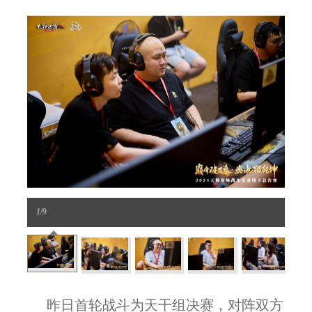
1
/9
昨日首轮战斗为天干组决赛，对阵双方