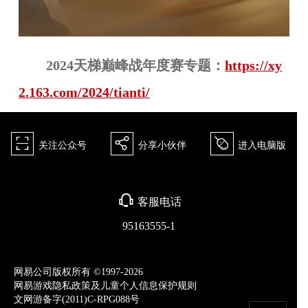
2024天梯巅峰战年度赛专题：
https://xy
2.163.com/2024/tianti/
򰀁
򰀂
򰀄
关注公众号
分享小伙伴
进入电脑版
򰀃
客服电话
95163555-1
网易公司版权所有 ©1997-2026
网易游戏隐私政策及儿童个人信息保护规则
文网游备字(2011)C-RPG088号