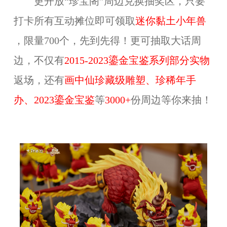
更开放“珍宝阁”周边兑换抽奖区，只要
打卡所有互动摊位即可领取
迷你黏土小年兽
，限量700个，先到先得！更可抽取大话周
边，不仅有
2015-2023鎏金宝鉴系列部分实物
返场，还有
画中仙珍藏级雕塑、珍稀年手
办、2023鎏金宝鉴
等
3000+
份周边等你来抽！