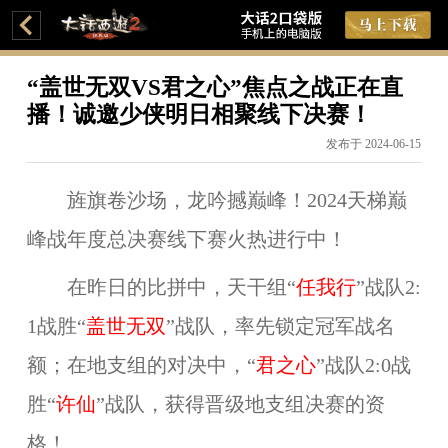
“盖世无双VS君之心”焦点之战正在直
播！诚邀少侠明日相聚线下决赛！
发布于 2024-06-15
旌旗卷沙场，龙吟撼巅峰！2024天梯巅
峰战年度总决赛线下赛火热进行中！
在昨日的比拼中，天干组“
任我行
”战队2:
1战胜“
盖世无双
”战队，率先锁定冠军战名
额；在地支组的对决中，“
君之心
”战队2:0战
胜“
许仙
”战队，获得晋级地支组决赛的资
格！