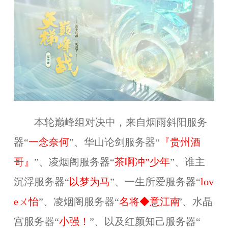
本轮巅峰组对决中，来自烟雨斜阳服务
器“
一念奈何
”、华山论剑服务器“
『贵州酒
哥』
”、凌烟阁服务器“
茶啊冲”少年
”、谁主
沉浮服务器“
以梦为马
”、一生所爱服务器“
lov
eㄨ怡
”、凌烟阁服务器“
名将◆意江南
”、水晶
宫服务器“
小强！
”、以及红颜知己服务器“