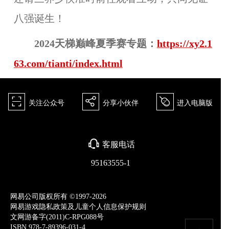
八强诞生！
2024天梯巅峰夏季赛专题：
https://xy2.1
63.com/tianti/index.html
򰀁
򰀂
򰀄
关注公众号
分享小伙伴
进入电脑版
򰀃
客服电话
95163555-1
网易公司版权所有 ©1997-2026
网易游戏隐私政策及儿童个人信息保护规则
文网游备字(2011)C-RPG088号
ISBN 978-7-89396-031-4