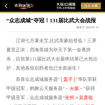
“众志成城”夺冠！131届比武大会战报
发布于 2024-07-15
江湖七月暑未艾,比武英豪始登临！三界
夏意正浓，四海英雄为夺天下第一奋勇拼
杀，目前第131届比武大会最终结果已火热出
炉，其他各组别胜者也已全面诞生！
恭喜众志成城服务器“
│盖子│
”率队荣获
甲级冠军，鹤舞云天服务器“
－火柴－
”获得
甲级亚军，众志成城服务器“
沧州ㄨ吴彦祖