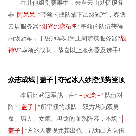
在其他组别赛事中，来自云山梦忆服务
器“
阿呆呆″
”带领的战队拿下乙级冠军，雾隐
云居服务器“
阳光の恋猫鱼
”率领的队伍获得
丙级冠军，丁级冠军则为庄周梦蝶服务器“
战
神V
”率领的战队，恭喜以上服务器及选手!
众志成城│盖子│夺冠冰人妙控强势登顶
本届比武冠军战，由“
－火柴－
”队伍对
阵“
│盖子│
”所率领的战队，双方均为双男
鬼、男人、女魔、男龙的血系阵容，本场“
│
盖子│
”方冰人表现尤其出色，帮助己方队伍