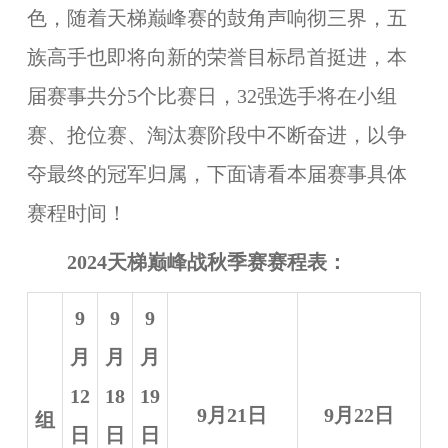
色，随着天梯巅峰赛的鼓角声响彻三界，五
族高手也即将向新的荣誉目标昂首挺进，本
届赛事共分5个比赛日，32强选手将在小组
赛、抢位赛、淘汰赛阶段中不断奋进，以争
夺最终的冠军归属，下面请看本届赛事具体
赛程时间！
2024天梯巅峰战秋季赛赛程表：
9
9
9
月
月
月
12
18
19
9月21日
9月22日
组
日
日
日