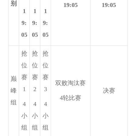
别
19:05
19:05
1
1
1
9:
9:
9:
05
05
05
抢
抢
抢
位
位
位
赛
赛
赛
巅
双败淘汰赛
1
2
3
峰
决赛
4轮比赛
组
4
4
4
小
小
小
组
组
组