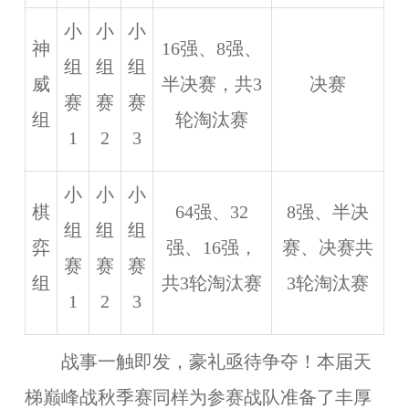
小
小
小
神
16强、8强、
组
组
组
威
半决赛，共3
决赛
赛
赛
赛
组
轮淘汰赛
1
2
3
小
小
小
棋
64强、32
8强、半决
组
组
组
弈
强、16强，
赛、决赛共
赛
赛
赛
组
共3轮淘汰赛
3轮淘汰赛
1
2
3
战事一触即发，豪礼亟待争夺！本届天
梯巅峰战秋季赛同样为参赛战队准备了丰厚