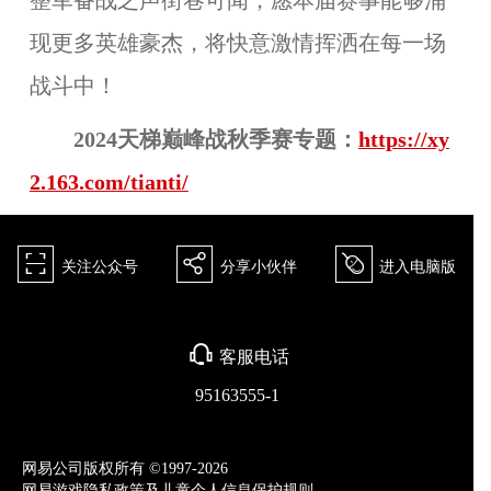
整军备战之声街巷可闻，愿本届赛事能够涌
现更多英雄豪杰，将快意激情挥洒在每一场
战斗中！
2024天梯巅峰战秋季赛专题：
https://xy
2.163.com/tianti/
򰀁
򰀂
򰀄
关注公众号
分享小伙伴
进入电脑版
򰀃
客服电话
95163555-1
网易公司版权所有 ©1997-2026
网易游戏隐私政策及儿童个人信息保护规则