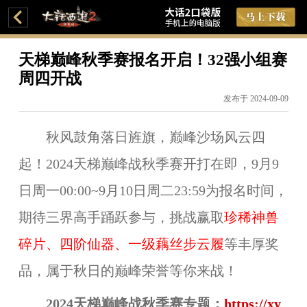
天梯巅峰秋季赛报名开启！32强小组赛
周四开战
发布于 2024-09-09
秋风鼓角落日旌旗，巅峰沙场风云四
起！2024天梯巅峰战秋季赛开打在即，9月9
日周一00:00~9月10日周二23:59为报名时间，
期待三界高手踊跃参与，挑战赢取
珍稀神兽
碎片、四阶仙器、一级藕丝步云履
等丰厚奖
品，属于秋日的巅峰荣誉等你来战！
2024天梯巅峰战秋季赛专题：
https://xy