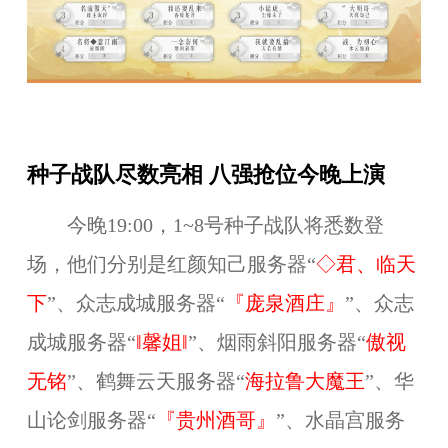
种子战队尽数亮相 八强抢位今晚上演
今晚19:00，1~8号种子战队将悉数登
场，他们分别是红颜知己服务器
“
◇君、临天
下
”、
众志成城服务器“
『庞泉酒庄』
”
、众志
成城服务器
“
‖馨姐‖
”、
烟雨斜阳
服务器
“
傲视
无铭
”、
鹤舞云天服务器“
海拉鲁大魔王
”、华
山论剑服务器“
『贵州酒哥』
”、水晶宫服务