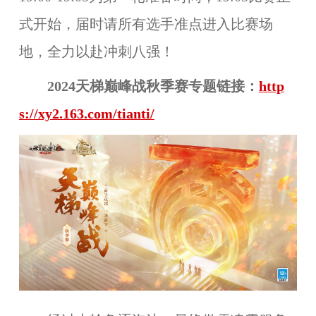
式开始，届时请所有选手准点进入比赛场
地，全力以赴冲刺八强！
2024天梯巅峰战
秋
季赛专题链接：
http
s://xy2.163.com/tianti/