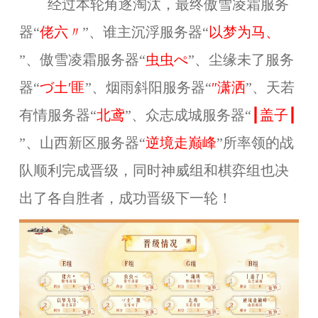
经过本轮角逐淘汰，最终
傲雪凌霜服务
器
“
佬六〃
”、
谁主沉浮服务器“
以梦为马、
”、
傲雪凌霜服务器“
虫虫ぺ
”、
尘缘未了服务
器“
づ土′匪
”、烟雨斜阳服务器“
″潇洒
”、天若
有情服务器“
北鸢
”、
众志成城服务器“
┃盖子┃
”、
山西新区服务器“
逆境走巅峰
”所率领的战
队顺利完成晋级，同时
神威组和棋弈组也决
出了各自胜者，成功晋级下一轮！