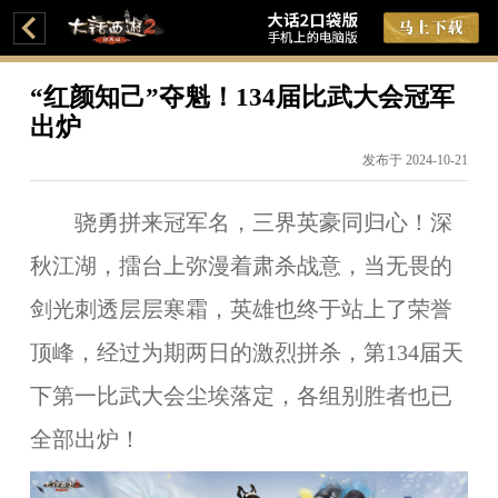
“红颜知己”夺魁！134届比武大会冠军
出炉
发布于 2024-10-21
骁勇拼来冠军名，三界英豪同归心！深
秋江湖，擂台上弥漫着肃杀战意，当无畏的
剑光刺透层层寒霜，英雄也终于站上了荣誉
顶峰，经过为期两日的激烈拼杀，第134届天
下第一比武大会尘埃落定，各组别胜者也已
全部出炉！