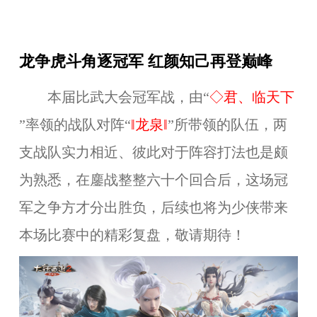
龙争虎斗角逐冠军 红颜知己再登巅峰
本届比武大会冠军战，由“
◇君、临天下
”率领的战队对阵
“
‖龙泉‖
”
所带领的队伍，两
支战队实力相近、彼此对于阵容打法也是颇
为熟悉，在鏖战整整六十个回合后，这场冠
军之争方才分出胜负，后续也将为少侠带来
本场比赛中的精彩复盘，敬请期待！