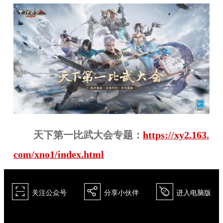
天下第一比武大会专题：
https://xy2.163.
com/xno1/index.html
򰀁
򰀂
򰀄
关注公众号
分享小伙伴
进入电脑版