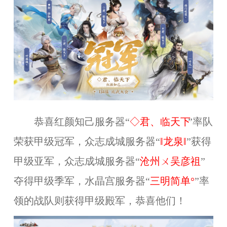
恭喜红颜知己服务器“
◇君、临天下
”
率队
荣获甲级冠军，众志成城服务器“
‖龙泉‖
”
获得
甲级亚军，众志成城服务器
“
沧州ㄨ吴彦祖
”
夺得甲级季军，水晶宫服务器
“
三明简单°
”
率
领的战队则获得甲级殿军，恭喜他们！