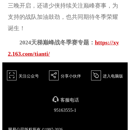
三晚开启，还请少侠持续关注巅峰赛事，为
支持的战队加油鼓劲，也共同期待冬季荣耀
诞生！
2024天梯巅峰战冬季赛专题：
https://xy
2.163.com/tianti/
򰀁
򰀂
򰀄
关注公众号
分享小伙伴
进入电脑版
򰀃
客服电话
95163555-1
网易公司版权所有 ©1997-2026