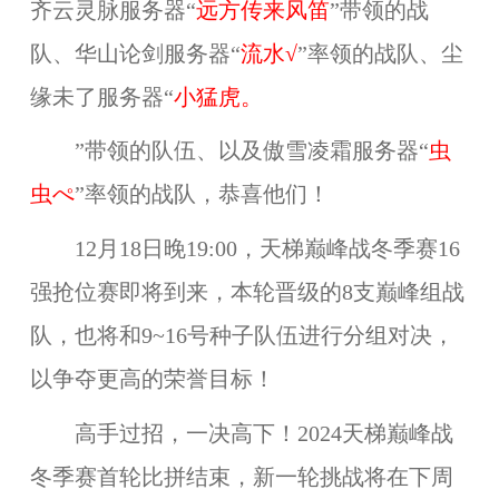
齐云灵脉服务器“
远方传来风笛
”带领的战
队、华山论剑服务器“
流水√
”率领的战队、尘
缘未了服务器“
小猛虎。
”带领的队伍、以及傲雪凌霜服务器“
虫
虫ぺ
”率领的战队，恭喜他们！
12月18日晚19:00，天梯巅峰战冬季赛16
强抢位赛即将到来，本轮晋级的8支巅峰组战
队，也将和9~16号种子队伍进行分组对决，
以争夺更高的荣誉目标！
高手过招，一决高下！2024天梯巅峰战
冬季赛首轮比拼结束，新一轮挑战将在下周