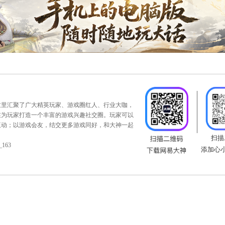
下午13:30分，第136届比武大会淘汰赛继续进行，还请所有
支持的战队加油助威，在今年最后一场比武赛事中，谁能一举夺魁
：
https://xy2.163.com/xno1/index.html