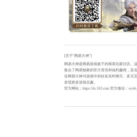
众望所归，方为最强！明天
多多锁定专题直播页面，为
天下第一比武大会专题