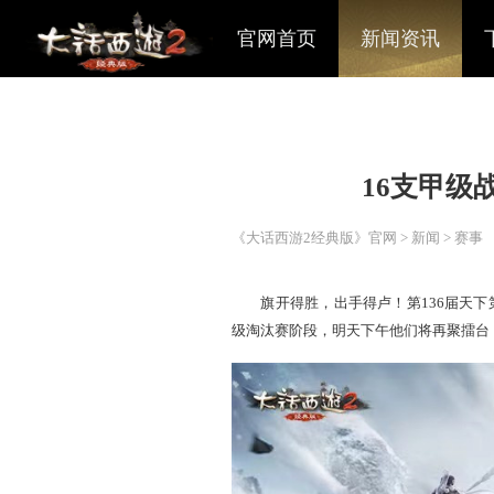
官网首页
新闻资讯
16
《大话西游2经典版》官网
>
旗开得胜，出手得卢！第1
级淘汰赛阶段，明天下午他