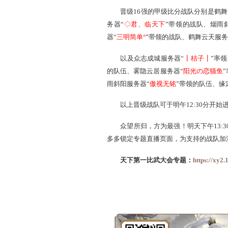
天下第一比武大会专题
比武英豪凌霜踏雪 淘
晋级16强的甲级比分战队
务器“
◇君、临天下
”带领
器“
三明简单°
”带领的战队、
以及众志成城服务器“
的队伍、雾隐云居服务器“
阳
雨斜阳服务器“
傲视无铭
”带
以上晋级战队可于明午12:3