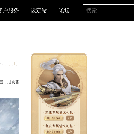
客户服务
设定站
论坛
小组赛战报
字号：
杀，已有16支队伍突出重围，成功晋