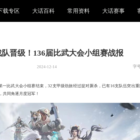
下载专区
大话百科
常用资料
大话赛事
支甲级战队晋级！136届比武大会
2024-12-14
新闻
> 赛事
36届天下第一比武大会小组赛结束，32支甲级劲旅经过捉对厮
们将再聚擂台，共同角逐月度冠军！