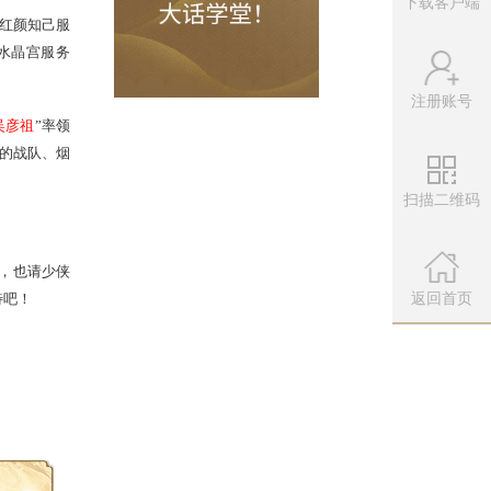
下载客户端
注册账号
扫描二维码
器“
·彭小冉
”带领的队伍、红颜知己服
务器“
北鸢
”率领的战队、水晶宫服务
微信公众
″
”带领的队伍；
扫描左侧二维
返回首页
、众志成城服务器“
沧州ㄨ吴彦祖
”率领
水晶宫服务器“
小强！
”带领的战队、烟
！