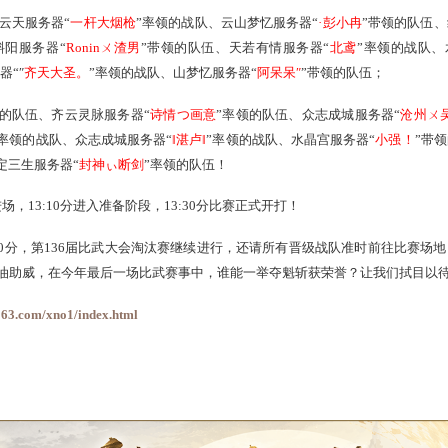
：
https://xy2.163.com/xno1/index.html
汰赛阶段明午打响
分别是鹤舞云天服务器“
一杆大烟枪
”率领的战队、云山梦忆服务
的战队、烟雨斜阳服务器“
Roninㄨ渣男
”带领的队伍、天若有情服
鹤舞云天服务器“″
齐天大圣。
”率领的战队、山梦忆服务器“
阿呆呆
┃桔子┃
”率领的队伍、齐云灵脉服务器“
诗情つ画意
”率领的队伍
光の恋猫鱼
”率领的战队、众志成城服务器“
‖湛卢‖
”率领的战队、
领的队伍、缘定三生服务器“
封神ぃ断剑
”率领的队伍！
0分开始进场，13:10分进入准备阶段，13:30分比赛正式开打