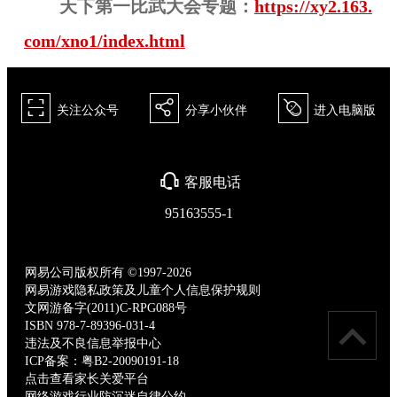
天下第一比武大会专题：
https://xy2.163.
com/xno1/index.html
򰀁
򰀂
򰀄
关注公众号
分享小伙伴
进入电脑版
򰀃
客服电话
95163555-1
网易公司版权所有 ©1997-2026
网易游戏隐私政策及儿童个人信息保护规则
文网游备字(2011)C-RPG088号
ISBN 978-7-89396-031-4
违法及不良信息举报中心
ICP备案：粤B2-20090191-18
点击查看家长关爱平台
网络游戏行业防沉迷自律公约