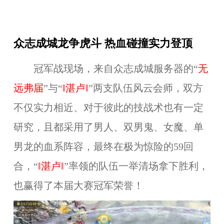
众志成城龙争虎斗 热血碰撞实力登顶
冠军战现场，来自众志成城服务器的“
无
远弗届
”
与
“
‖湛卢‖
”两支
队伍风云会师，双方
不仅实力相近、对于彼此的技战术也有一定
研究，且都采用了男人、双男鬼、女魔、单
男龙的血系阵容，最终在极为惊险的59回
合，“
‖湛卢‖
”率领的队伍一举清场拿下胜利
，
也赢得了本届大赛冠军荣誉！