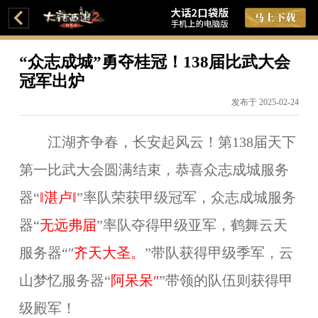
“众志成城”勇夺桂冠！138届比武大会
冠军出炉
发布于 2025-02-24
江湖齐争春，长安起风云！第138届天下
第一比武大会圆满结束，恭喜众志成城服务
器“
‖湛卢‖
”
率队荣获甲级冠军，众志成城服务
器“
无远弗届
”率队夺
得甲级亚军，鹤舞云天
服务器“″
齐天大圣。
”
带队获
得甲级季军，云
山梦忆服务器“
阿呆呆″
”带领的队伍则获得甲
级殿军！