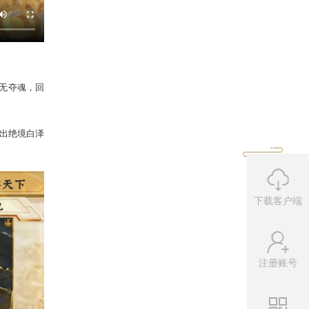
标
下载客户端
注册账号