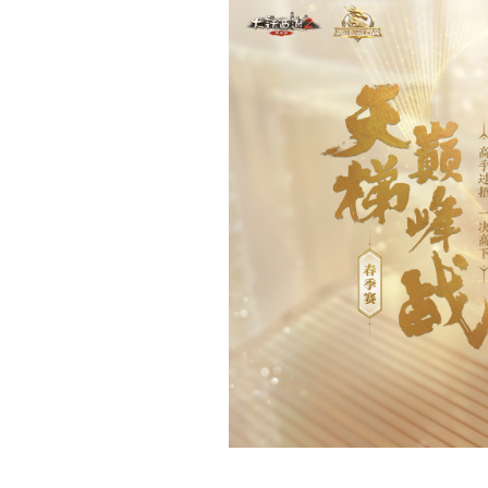
2025天梯巅峰春季赛专