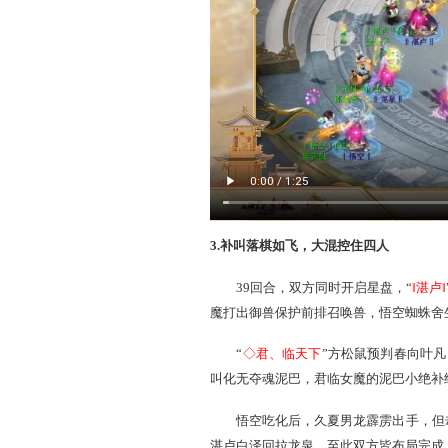
2.霹雳双封宝宝，绝境白泽
到了38回合，
“
◇君、
血鬼拉起叶凡双加，霄汉鬼
而后“
‖湛卢‖
”方
风紧吃
来为最后的几回合进行布局