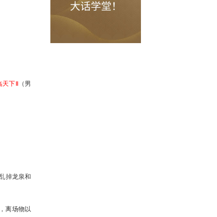
、临天下
（女魔）、
君、临天下Ⅱ
（男