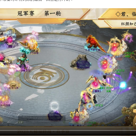
四人
星盘，
“
‖湛卢‖
”
风紧年拉起久夏双加，防止君临队伍的高敏夺魂对
，悟空蜘蛛舍生君临女魔命中，防止君临女魔御兽。
预判春向叶凡，回血鬼再补叫高敏年进场，霄汉鬼叫出化无夺魂