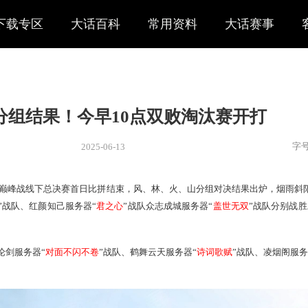
下载专区
大话百科
常用资料
大话赛事
干地支分组结果！今早10点双败淘
2025-06-13
新闻
> 赛事
2025天梯巅峰战线下总决赛首日比拼结束，风、林、火、山分
务器“
优衣酷
”战队、红颜知己服务器“
君之心
”战队
众志成城服务器
”战队、
华山论剑服务器“
对面不闪不卷
”战队、鹤舞云天服务器“