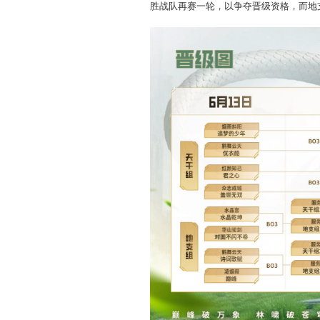
今早10:00起，八强战
胜战队再赛一轮，以争夺晋