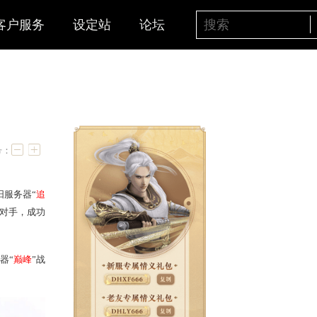
客户服务
设定站
论坛
汰赛开打
字号：
组对决结果出炉，烟雨斜阳服务器“
追
“
盖世无双
”战队
分别战胜对手，成功
诗词歌赋
”战队、凌烟阁服务器“
巅峰
”战