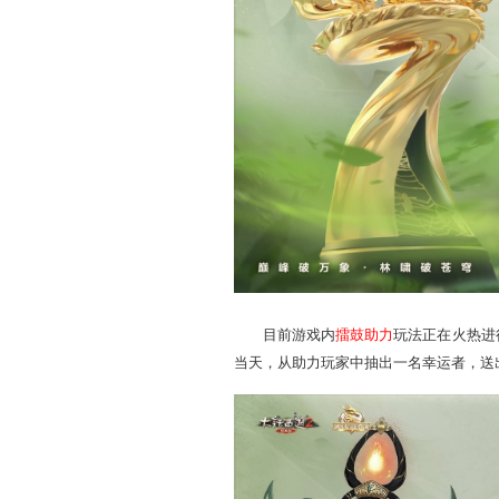
巅峰竞猜玩法
已随赛程
常鎏金酒具礼盒、一念圣猿