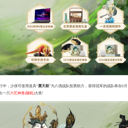
同步开启，参与就有机会赢得
ROG枪神8笔记本电脑、2024鎏金
铜摆件
等实物好礼！