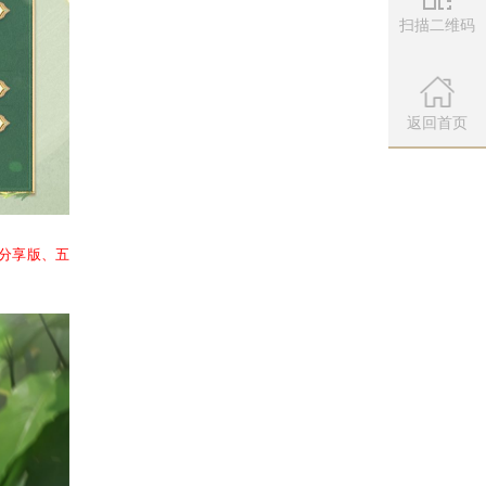
福利，每日到场玩家均可获得
精美伴
扫描二维码
，更有机会抽取周边好礼，而在赛事场
微信公众
扫描左侧二维
返回首页
奖，可抽取
浪淘沙可动合金手办、五常