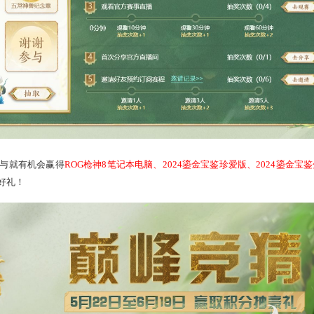
欢迎江湖少侠光临线下观赛，本次现场也为大家准备了超多惊喜
到先得)，场馆外还有众多亲子互动游戏，可携少侠与家人欢乐畅玩
更能抽取
浪淘沙可动合金手办
等精美周边奖励!
ttp://xy2.163.com/news/news/20250606/15205_1238969.html
游2经典版官网赛事专题页面，完成观赛任务即可参与互动抽
、鸡驴手办（随机）、大话纪念邮票
等精美周边奖励！