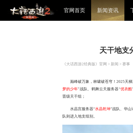
官网首页
新闻资讯
天
《大话西游2经典版》官网
>
巅峰破万象，林啸破苍穹！
梦的少年
”战队、鹤舞云天服
晋级天干组；
水晶宫服务器“
水晶乾坤