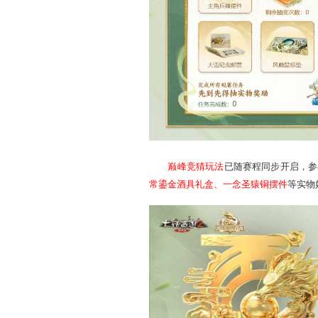
巅峰一战，豪侠云集，为
手礼一份
(每日数量有限先
间，玩家为战队加油助威，
更多线下福利请查看：
h
赛事进行期间，前往大话西
神兽纪念章、主角兵器摆件