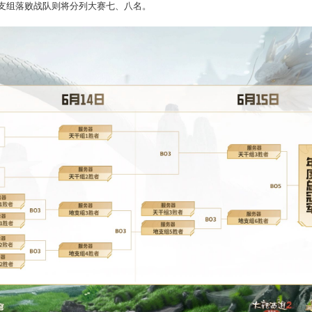
队将继续在天干地支组中展开对决，其中天干组获胜战队可直接晋
级资格，而地支组落败战队则将分列大赛七、八名。