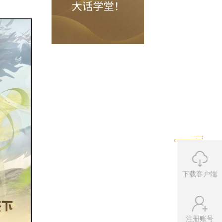
女人、女魔、双男鬼的阵容，本场
“
君
这一优势牢牢掌握着场中节奏；而
“
优
于领先地位。
时闪现补位，算是有惊无险，最终他们
下载客户端
注册账号