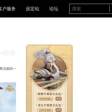
客户服务
设定站
论坛
在进行中
字号：
，
红颜知己服务器“
君之心
”
再次扳回一