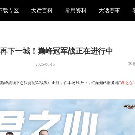
下载专区
大话百科
常用资料
大话赛事
君之心”再下一城！巅峰冠军战正
2025-06-15
新闻
> 赛事
2025天梯巅峰战线下总决赛冠军战激斗正酣，在本场对决中