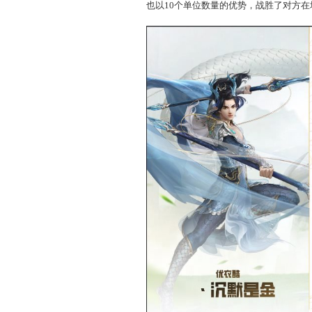
这一场“
优衣酷
”战队上
之心
”战队
五人敏序浑然一
衣酷
”战队的法秒接攻宠战
双方再次激战到
40回合
也以10个单位数量的优势，