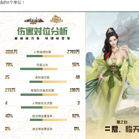
了双男鬼、女魔、男人、男龙的阵容
，
“
君之心
”战队
则排出女鬼、
体，恰好卡在对面女魔之后、其余四个单位之前，前期他们也依靠
术依然非常有效，中后期的反打极为犀利，整体召唤兽伤害量也处
，
“
优衣酷
”战队法秒哀兵打出炸裂伤害，但
“
君之心
”战队
宝宝
及
战胜了对方在场的8个单位！