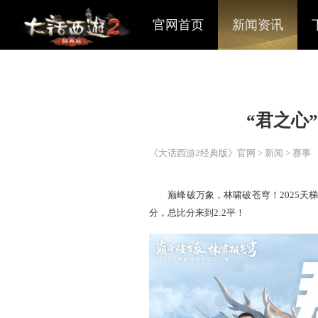
官网首页
新闻资讯
“
《大话西游2经典版》官网
>
巅峰破万象，林啸破苍穹！
分
，总比分来到2:2平！