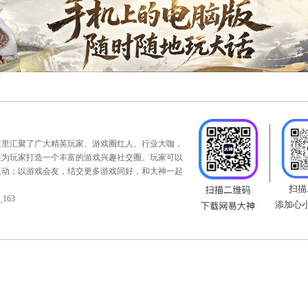
下午14：00，第142届天下第一比武大会淘汰赛战火激燃，
望十六强战队勇往直前，以实力夺取冠军荣誉！
：
https://xy2.163.com/xno1/index.html