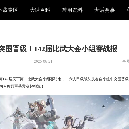
下载专区
大话百科
常用资料
大话赛事
支战队突围晋级！142届比武大会
2025-06-21
新闻
> 赛事
真英雄！第142届天下第一比武大会小组赛结束，十六支甲级
征战淘汰赛、并向月度冠军荣誉发起挑战！