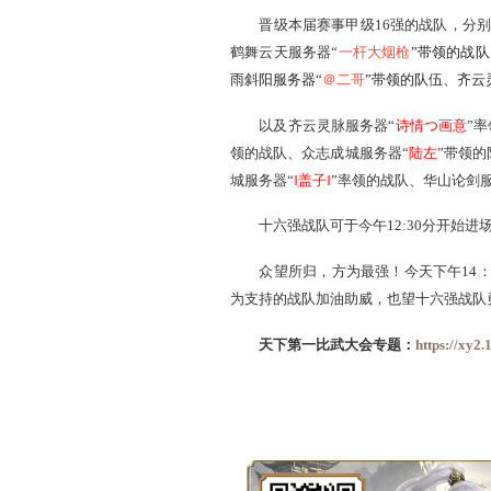
天下第一比武大会专题
甲级十六强晋级名单 
晋级本届赛事甲级16强的
鹤舞云天服务器“
一杆大烟
雨斜阳服务器“
＠二哥
”带领
以及齐云灵脉服务器“
领的战队、众志成城服务器“
城服务器“
‖盖子‖
”率领的战
十六强战队可于今午12:30