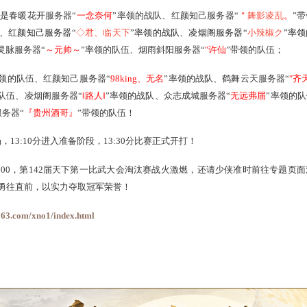
：
https://xy2.163.com/xno1/index.html
淘汰赛阶段今午开启
战队，分别是春暖花开服务器“
一念奈何
”率领的战队、红颜知
枪
”带领的战队、红颜知己服务器“
◇君、临天下
”率领的战队、
凌
的队伍、齐云灵脉
服务器“
～元帅～
”率领的队伍、烟雨斜阳服务器
诗情つ画意
”率领的队伍、红颜知己服务器“
98king、无名
”率领的
陆左
”带领的队伍、凌烟阁服务器“
‖路人‖
”率领的战队、众志成城
队、华山论剑服务器“
『贵州酒哥』
”带领的队伍！
分开始进场，13:10分进入准备阶段，13:30分比赛正式开打！