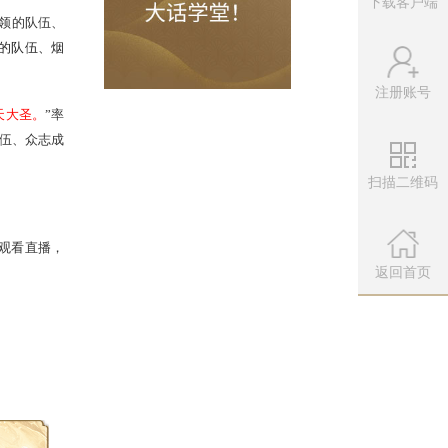
下载客户端
注册账号
扫描二维码
己服务器“
＂舞影凌乱
。
”带领的队伍、
烟阁服务器“
小辣椒ク
”率领的队伍、烟
微信公众
“
″许仙
”带领的队伍；
扫描左侧二维
返回首页
战队、鹤舞云天服务器“
″齐天大圣。
”率
服务器“
无远弗届
”率领的队伍、众志成