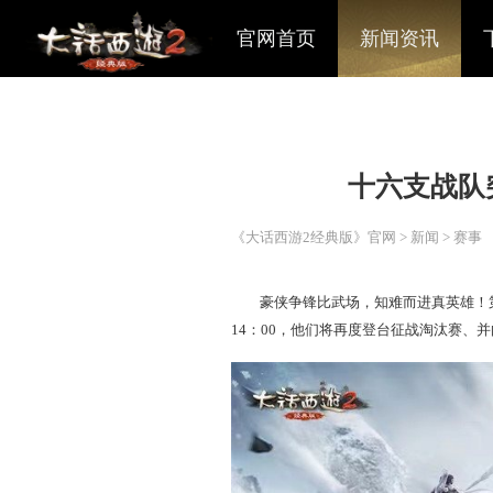
官网首页
新闻资讯
十六
《大话西游2经典版》官网
>
豪侠争锋比武场，知难而进
14：00，他们将再度登台