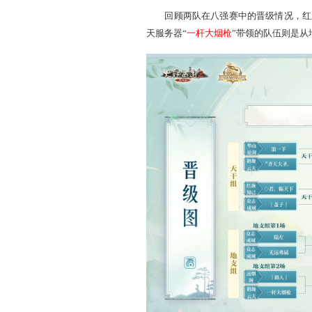
2025天梯巅峰战夏季赛
天干地支一路晋级 英
回顾两队在八强赛中的
天服务器“
一杆大烟枪
”带领