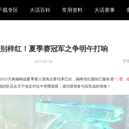
下载专区
大话百科
常用资料
大话赛事
峰火光别样红！夏季赛冠军之争
2025-06-28
新闻
> 赛事
别样红！2025天梯巅峰战夏季赛八强淘汰赛结果已出，巅峰
杆大烟枪
”带领的队伍从天干地支对抗中突围晋级，成功获得参与