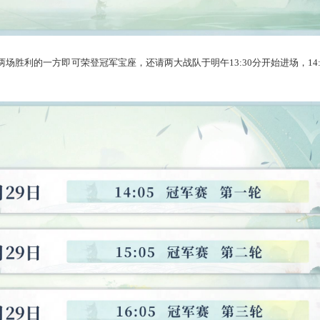
3赛制，先获得两场胜利的一方即可荣登冠军宝座
，还请两大战队于明午1
正式打响！