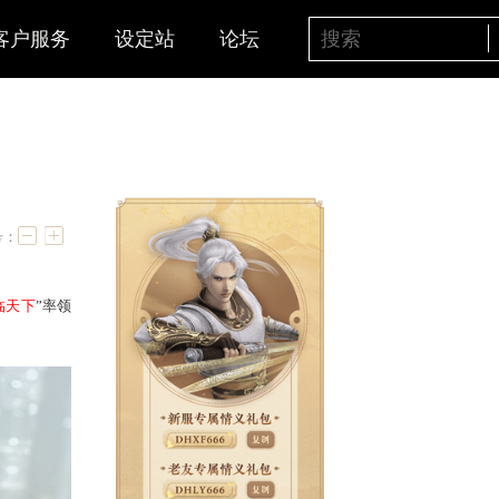
客户服务
设定站
论坛
明午打响
字号：
组红颜知己服务器
“
◇君、临天下
”
率领
冠军战的资格！