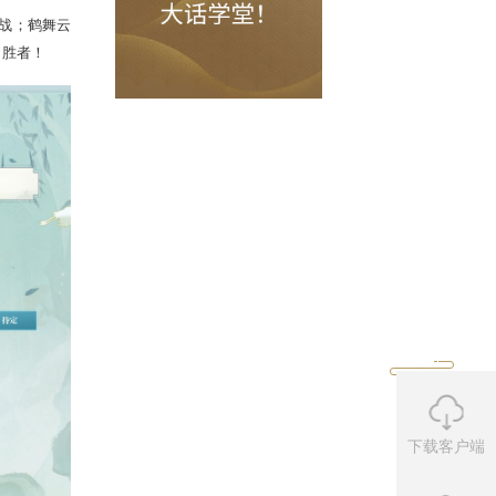
组一
路连胜，顺利晋级冠军战；鹤舞云
威组和棋弈组也决出了各自胜者！
下载客户端