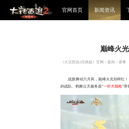
官网首页
新闻资讯
巅
《大话西游2经典版》官网
>
战旗舞动六月风，巅峰火光
的战队、鹤舞云天服务器“
一