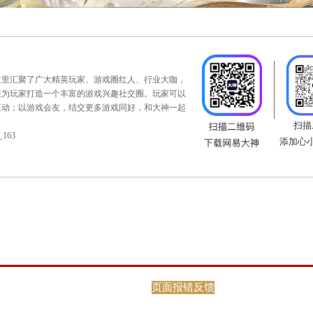
天下午14:05分，2025天梯巅峰战夏季赛冠军战即将打响，望
两支队伍做好一切赛前准备，以十成状态向顶峰进发！
专题
：
https://xy2.163.com/tianti/
页面报错反馈