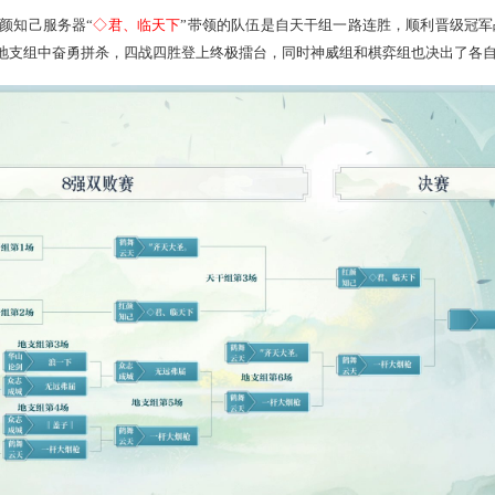
专题：
https://xy2.163.com/tianti/
雄携手冲刺巅峰
晋级情况，
红颜知己服务器
“
◇君、临天下
”带领的队伍是自天干
的队伍则是从地支组中奋勇拼杀，四战四胜登上终极擂台，同时神