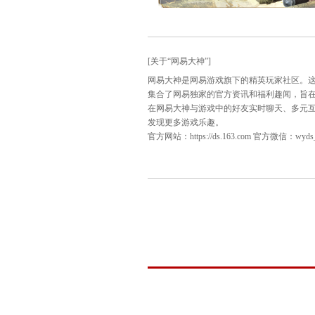
高手过招，一决高下！明
的战队选手加油助阵，也请
2025天梯巅峰战夏季赛