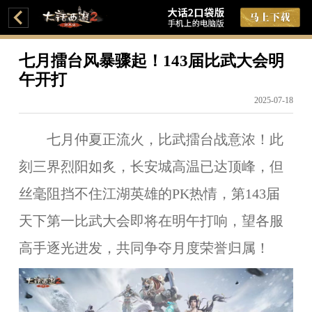
七月擂台风暴骤起！143届比武大会明
午开打
2025-07-18
七月仲夏正流火，比武擂台战意浓！此
刻三界烈阳如炙，长安城高温已达顶峰，但
丝毫阻挡不住江湖英雄的PK热情，第143届
天下第一比武大会即将在明午打响，望各服
高手逐光进发，共同争夺月度荣誉归属！