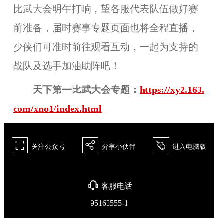
比武大会明午打响，望各服代表队伍做好赛
前准备，届时赛事专题页面也将全程直播，
少侠们可准时前往观看互动，一起为支持的
战队及选手加油助阵吧！
天下第一比武大会专题：
https://xy2.163.
com/xno1/index.html
򰀁
򰀂
򰀄
关注公众号
分享小伙伴
进入电脑版
򰀃
客服电话
95163555-1