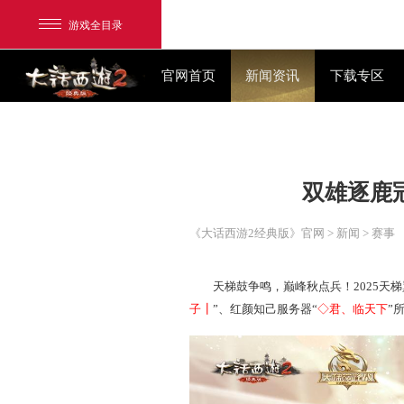
游戏全目录
官网首页
新闻资讯
双
网易游戏
游戏爱好者
《大话西游2经典版》官网
>
我的足迹：
大话2经典版
天梯鼓争鸣，巅峰秋点
子┃
”、
红颜知己服务器
“
◇