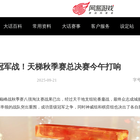
下载专区
大话百科
常用资料
大话赛事
雄逐鹿冠军战！天梯秋季赛总决赛
2025-09-21
新闻
> 赛事
兵！2025天梯巅峰战秋季赛八强淘汰赛战果已出，经过天干地支
购卡充值
客服中心
君、临天下
”所率领的
战队突出重围，成功晋级冠军之争，
同时神