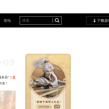
客户服务
设定站
论坛
今午打响
字号：
组轮番鏖战，最终
众志成城服务器
“
┃盖
威组和棋弈组也决出了各自胜者！