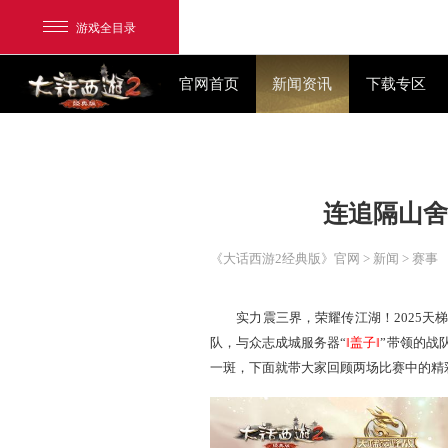
游戏全目录
官网首页
新闻资讯
连追
网易游戏
游戏爱好者
《大话西游2经典版》官网
>
我的足迹：
大话2经典版
实力震三界，荣耀传江湖！
队，与众志成城服务器
“
‖盖子
一斑，下面就带大家回顾两