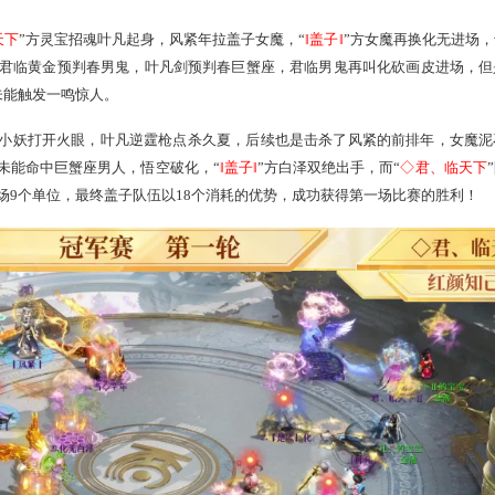
分再砍盖子女魔，成功击杀并且隔杀白泽，但白泽触发卷土回场，
猿进场，成功击杀叶凡倒地，久夏也是选择叫出绝境白泽，回合末