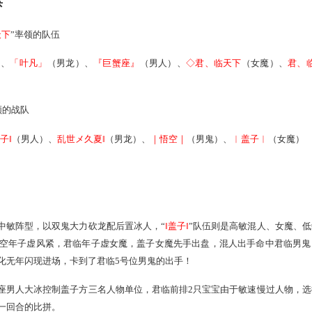
北隔山爆杀
“
◇君、临天下
”率领的队伍
天下
（
男鬼
）
、
「叶凡」
（
男龙
）
、
『巨蟹座』
（
男人
）
、
◇君
“
‖盖子‖
”带领的战队
（男鬼）、
‖盖子‖
（男人）、
乱世メ久夏‖
（男龙）、
｜悟空｜
（男