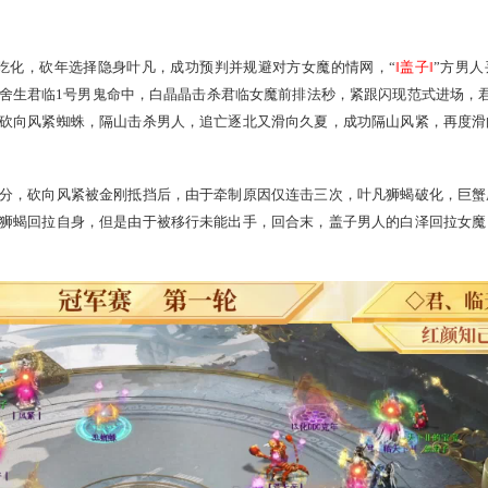
逐北爆杀
下
”方隐身年吃化，砍年选择隐身叶凡，成功预判并规避对方女魔