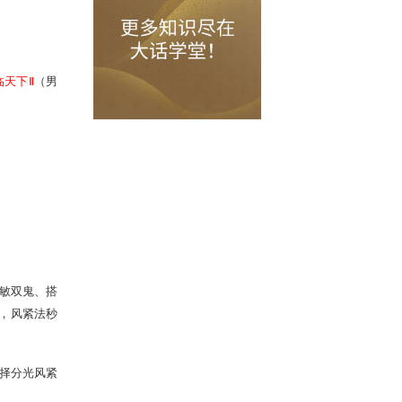
、临天下
（女
魔
）
、
君、临天下Ⅱ
（
男
鬼）、
︱盖子︱
（女魔）