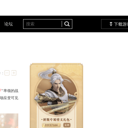
客户服务
设定站
论坛
战精彩回顾
字号：
知己服务器“
◇君、临天下
”率领的战
胜负，双方的精髓战术与临场应变可见