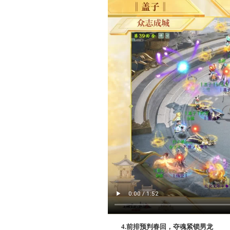
3.男龙隔山连追，夺魂
到了39回合，悟空前排年
中，君临5号位男鬼叫化当
紧接着，巨蟹座宝宝丢出