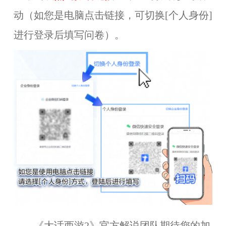
动（如您是电脑点击链接，可切换[个人身份]
进行登录后填写问卷）。
《大话西游2》官方解说团队期待您的加