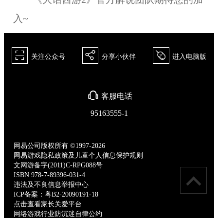
入~
򰀁
򰀂
򰀄
关注公众号
分享小伙伴
进入电脑版
򰀃
客服电话
95163555-1
网易公司版权所有 ©1997-2026
网易游戏隐私政策及儿童个人信息保护规则
文网游备字(2011)C-RPG088号
ISBN 978-7-89396-031-4
违法及不良信息举报中心
ICP备案：粤B2-20090191-18
点击查看家长关爱平台
网络游戏行业防沉迷自律公约