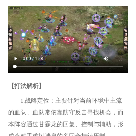
【打法解析】
1.战略定位：主要针对当前环境中主流
的血队。血队常依靠防守反击寻找机会，而
本阵容通过甘霖龙的回复、控制与辅助，形