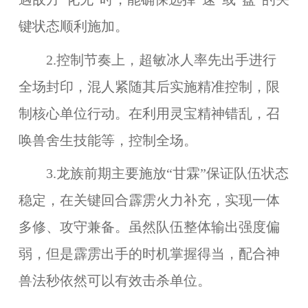
键状态顺利施加。
2.控制节奏上，超敏冰人率先出手进行
全场封印，混人紧随其后实施精准控制，限
制核心单位行动。在利用灵宝精神错乱，召
唤兽舍生技能等，控制全场。
3.龙族前期主要施放“甘霖”保证队伍状态
稳定，在关键回合霹雳火力补充，实现一体
多修、攻守兼备。虽然队伍整体输出强度偏
弱，但是霹雳出手的时机掌握得当，配合神
兽法秒依然可以有效击杀单位。