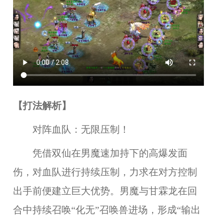
【打法解析】
对阵血队：无限压制！
凭借双仙在男魔速加持下的高爆发面
伤，对血队进行持续压制，力求在对方控制
出手前便建立巨大优势。男魔与甘霖龙在回
合中持续召唤“化无”召唤兽进场，形成“输出