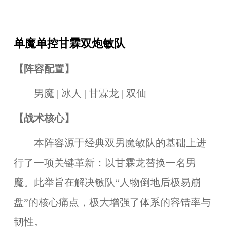
单魔单控甘霖双炮敏队
【阵容配置】
男魔 | 冰人 | 甘霖龙 | 双仙
【战术核心】
本阵容源于经典双男魔敏队的基础上进
行了一项关键革新：以甘霖龙替换一名男
魔。此举旨在解决敏队“人物倒地后极易崩
盘”的核心痛点，极大增强了体系的容错率与
韧性。