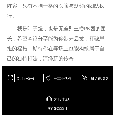
阵容，只有不拘一格的头脑与默契的团队执
行。
我是叶子煜，也是无差别主播PK团的团
长，希望本篇分享能为你带来启发，打破思
维的桎梏。期待你在赛场上也能构筑属于自
己的独特打法，演绎新的传奇！
򰀁
򰀂
򰀄
关注公众号
分享小伙伴
进入电脑版
򰀃
客服电话
95163555-1