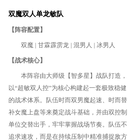
双魔双人单龙敏队
【阵容配置】
双魔 | 甘霖霹雳龙 | 混男人 | 冰男人
【战术核心】
本阵容由大师级【智多星】战队打造，
以“超敏双人控”为核心构建起一套极致稳健
的战术体系。队伍时而双男魔起速、时而替
补女魔上盘等来奠定战斗基础，并由双控制
单位交替出手，牢牢掌握战场节奏。队伍不
追求速攻，而是在持续压制中精准捕捉敌方