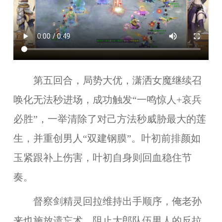
第五回合，局势大优，潇洒女魔继续召
唤化无法秒进场，成功触发“一鸣惊人+哀兵
必胜”，一举清除了对己方法秒威胁最大的莲
生，并重创男人“双建钢膜”。叶初前排颜如
玉紧跟补上伤害，叶初自身则回血稳住节
奏。
督察剑精灵回拉维持出手顺序，俺老孙
来也施放遗忘术，阻止大郎队伍男人的反拉