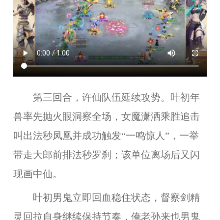
第三回合，许仙队伍延续攻势。叶初年
兽率先抛火眼洞察全场，女魔潇洒乘胜追击
叫出法秒凤凰并成功触发“一鸣惊人”，一举
带走大郎前排法秒罗刹；该单位离场后又闪
现画中仙。
叶初男鬼立即回血稳住状态，督察剑精
灵回拉自身继续保持节奏，俺老孙来也男鬼