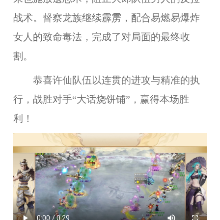
战术。督察龙族继续霹雳，配合易燃易爆炸
女人的致命毒法，完成了对局面的最终收
割。
恭喜许仙队伍以连贯的进攻与精准的执
行，战胜对手“大话烧饼铺”，赢得本场胜
利！