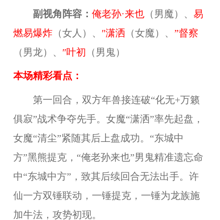
副视角阵容：
俺老孙·来也
（
男魔
）、
易
燃易爆炸
（
女人
）、
″潇洒
（
女魔
）、
”督察
（
男龙
）、
″叶初
（
男鬼
）
本场精彩看点：
第一回合，双方年兽接连破“化无+万籁
俱寂”战术争夺先手。女魔“潇洒”率先起盘，
女魔“清尘”紧随其后上盘成功。“东城中
方”黑熊提克，“俺老孙来也”男鬼精准遗忘命
中“东城中方”，致其后续回合无法出手。许
仙一方双锤联动，一锤提克，一锤为龙族施
加牛法，攻势初现。