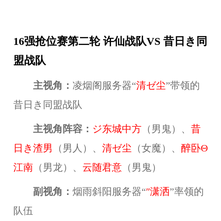
16强抢位赛第二轮 许仙战队VS 昔日き同
盟战队
主视角：
凌烟阁
服务
器“
清ゼ尘
”带领的
昔日き同盟
战队
主视角阵容：
ジ东城中方
（
男鬼
）、
昔
日き渣男
（
男人
）、
清ゼ尘
（
女魔
）、
醉卧Θ
江南
（
男龙
）、
云随君意
（
男鬼
）
副视角：
烟雨斜阳
服务器“
″潇洒
”率领的
队伍