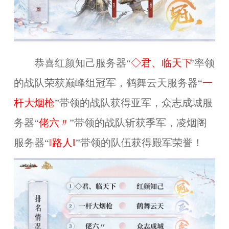
恭喜红颜知己服务器“
◇君、临天下
”率领
的战队荣获巅峰组冠军，鹤舞云天服务器“
一
杆大烟枪
”带领的战队获得亚军，众志成城服
务器“
佬六〃
”带领的战队斩获季军，凌烟阁
服务器“
‖路人‖
”带领的队伍获得殿军荣誉！