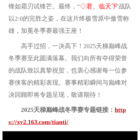
锋如霜刃试锋芒。最终，“
◇君、临天下
”战队
以2:0的完胜之姿，在这片终极雪原中傲雪称
雄，加冕冬季赛最强王座！
高手过招，一决高下！2025天梯巅峰战
冬季赛至此圆满落幕。我们向所有夺得荣誉
的战队致以真挚祝贺，也衷心感谢每一位参
赛侠客的精彩表现。赛事精彩瞬间与巅峰对
决回顾即将专题呈现，敬请期待！
2025天梯巅峰战冬季赛专题链接：
http
s://xy2.163.com/tianti/