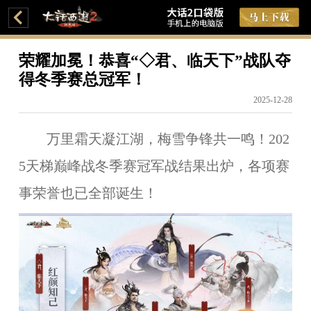
荣耀加冕！恭喜“◇君、临天下”战队夺
得冬季赛总冠军！
2025-12-28
万里霜天凝江湖，梅雪争锋共一鸣！202
5天梯巅峰战冬季赛冠军战结果出炉，各项赛
事荣誉也已全部诞生！