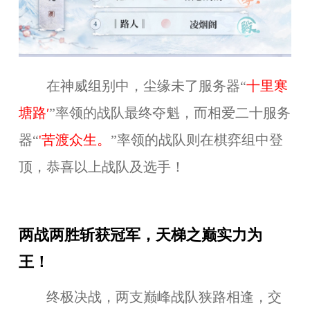
在神威组别中，尘缘未了服务器“
十里寒
塘路′
”率领的战队最终夺魁，而相爱二十服务
器“
'苦渡众生。
”率领的战队则在棋弈组中登
顶，恭喜以上战队及选手！
两战两胜斩获冠军，天梯之巅实力为
王！
终极决战，两支巅峰战队狭路相逢，交