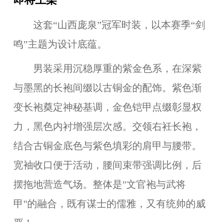
这套“
山西庞泉
”冠军时装，以本赛季“
剑
鸣
”主题为设计底蕴。
男装采用沉稳厚重的紫金色系，在深紫
与墨黑的长袍间缀以古铜金的配饰。紫色渐
变长袍奠定神秘基调，金色铠甲点缀彰显权
力，黑色内衬增强层次感
。
交领右衽长袍
，
结合
古铜金底色
与
紫色填彩
的肩甲与腰带
。
宽袖收口便于活动，腰间束带强调比例，后
摆拖地营造气场。整体是"文官袍
与
武将
甲"的融合，既有谋士的儒雅，又有统帅的威