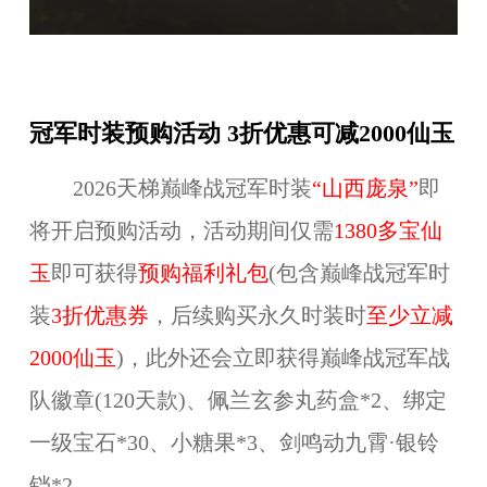
冠军时装预购活动 3折优惠可减2000仙玉
202
6
天梯巅峰战冠军时装
“
山西庞泉
”
即
将开启预购活动，活动期间仅需
1380多宝仙
玉
即可获得
预购福利礼包
(包含巅峰战冠军时
装
3折优惠券
，后续购买永久时装时
至少立减
2000仙玉
)，此外还会立即获得巅峰战冠军战
队徽章(120天款)、佩兰玄参丸药盒*2、绑定
一级宝石*30、小糖果*3、
剑鸣动九霄·
银铃
铛*2。