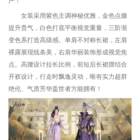
严！
女装采用紫色主调神秘优雅，金色点缀
提升贵气，白色打底平衡视觉重量
，
三阶渐
变色系打造高级感。单肩不对称长裙，左肩
裸露展现线条美，右肩华丽装饰形成视觉焦
点。高腰设计拉长比例，前短后长裙摆
结合
开衩设计
，行走时飘逸灵动，唯有实力超群
绝伦、气质芳华盖世者方能拥有！