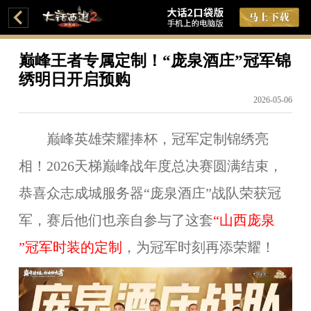
巅峰王者专属定制！“庞泉酒庄”冠军锦
绣明日开启预购
2026-05-06
巅峰英雄荣耀捧杯，冠军定制锦绣亮
相！202
6
天梯巅峰战年度总决赛圆满结束，
恭喜
众志成城
服务器“
庞泉酒庄
”战队荣获冠
军，赛后他们也亲自参与了这套
“
山西庞泉
”冠军时装的定制
，为冠军时刻再添荣耀！