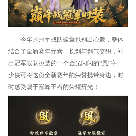
今年的冠军战队徽章也别
出
心裁，整体
结合
了全新赛年元素，
长剑与剑气交织
，衬
出
冠军战队挑选的
一个金光闪闪的“風”字，
少侠可将这份全新赛年的荣誉携带身边，时
时感受属于巅峰王者的荣耀辉光
！