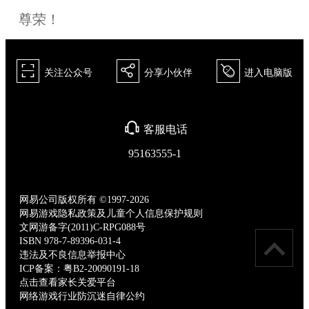
尊荣！
򰀁
򰀂
򰀄
关注公众号
分享小伙伴
进入电脑版
򰀃
客服电话
95163555-1
网易公司版权所有 ©1997-2026
网易游戏隐私政策及儿童个人信息保护规则
文网游备字(2011)C-RPG088号
ISBN 978-7-89396-031-4
违法及不良信息举报中心
ICP备案：粤B2-20090191-18
点击查看家长关爱平台
网络游戏行业防沉迷自律公约