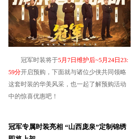
冠军时装将于
5
月
7
日维护后~
5
月
24
日23:
59分
开启预购，下面就与诸位少侠共同领略
这套时装的华美风采，也一起了解预购活动
中的惊喜优惠吧！
冠军专属时装亮相 “山西庞泉”定制锦绣
即将上架