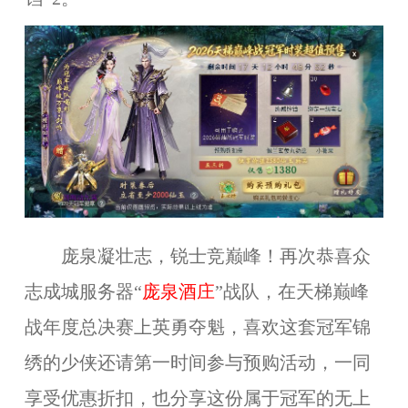
庞泉凝壮志
，
锐士竞巅峰
！再次恭喜
众
志成城
服务器“
庞泉酒庄
”战队，在天梯巅峰
战年度总决赛上英勇夺魁，喜欢这套冠军锦
绣的少侠还请第一时间参与预购活动，一同
享受优惠折扣，也分享这份属于
冠军
的无上