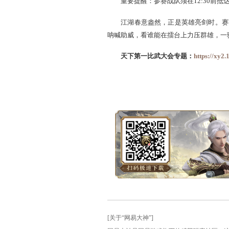
五月风舞战旗吹，明日午
座发起总攻。这届比武，是
重要提醒：参赛战队须在12:
江湖春意盎然，正是英雄
呐喊助威，看谁能在擂台上
天下第一比武大会专题