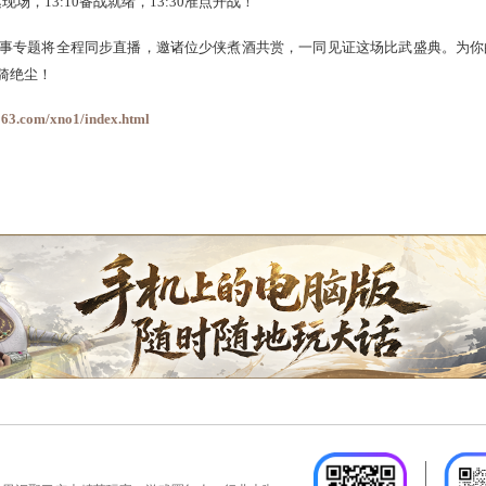
后小组赛擂鼓先行。那些一路冲锋夺旗的强者，从本服冲出重围
否会杀出一匹黑马，以武证道，直取“天下第一”的桂冠？悬念很快
30前抵达现场，13:10备战就绪，13:30准点开战！
亮剑时。赛事专题将全程同步直播，邀诸位少侠煮酒共赏，一同
力压群雄，一骑绝尘！
：
https://xy2.163.com/xno1/index.html