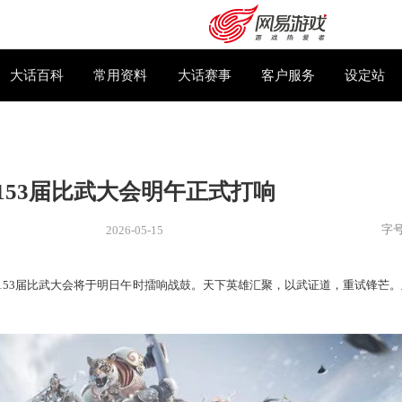
下载专区
大话百科
常用资料
大话赛事
第153届比武大会明午正式打
2026-05-15
新闻
> 赛事
再起，第153届比武大会将于明日午时擂响战鼓。天下英雄汇
购卡充值
客服中心