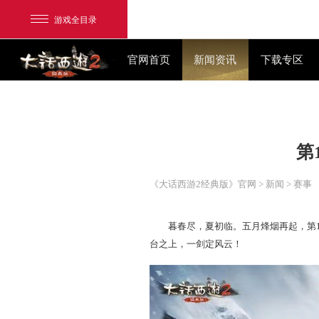
游戏全目录
官网首页
新闻资讯
网易游戏
游戏爱好者
《大话西游2经典版》官网
>
我的足迹：
大话2经典版
暮春尽，夏初临。五月烽烟
台之上，一剑定风云！