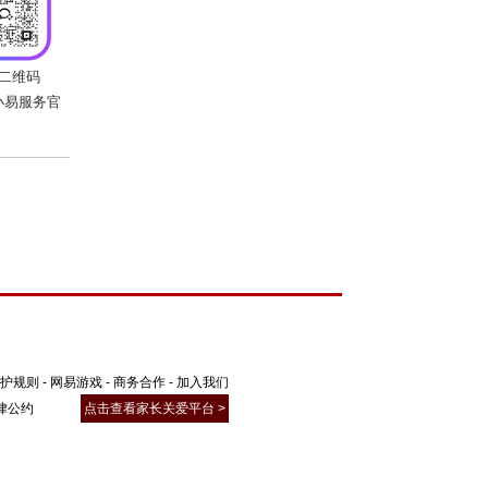
护规则
-
网易游戏
-
商务合作
-
加入我们
扫描二维码
律公约
点击查看家长关爱平台 >
添加心小易服务官