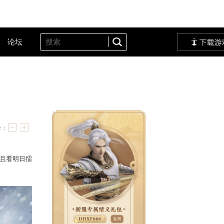
客户服务
设定站
论坛
响
字号：
聚，以武证道，重试锋芒。且看明日擂