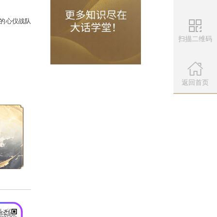
扫描二维码
，会师长安擂台，即将向着最后的王
揭晓。
微信公众
扫描左侧二维
返回首页
见证这场比武盛典。为你的心仪战队