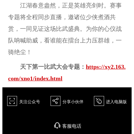
江湖春意盎然，正是英雄亮剑时。赛事
专题将全程同步直播，邀诸位少侠煮酒共
赏，一同见证这场比武盛典。为你的心仪战
队呐喊助威，看谁能在擂台上力压群雄，一
骑绝尘！
天下第一比武大会专题：
https://xy2.163.
com/xno1/index.html
򰀁
򰀂
򰀄
关注公众号
分享小伙伴
进入电脑版
򰀃
客服电话