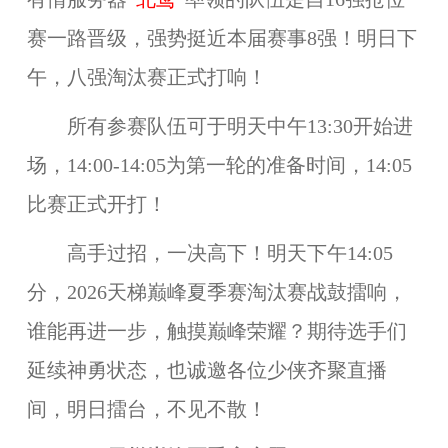
赛一
路
晋级
，强势
挺近本届赛事8强
！明日下
午，八强淘汰赛正式打响！
所有参赛队伍可于明天中午13:30开始进
场，14:00-14:05为第一轮的准备时间，14:05
比赛正式开打！
高手过招，一决高下！明天下午14:05
分，2026
天梯巅峰夏
季赛淘汰赛战鼓擂响，
谁能再进一步，触摸巅峰荣耀？期待选手们
延续神勇状态，也诚邀各位少侠齐聚直播
间，明日擂台，不见不散！