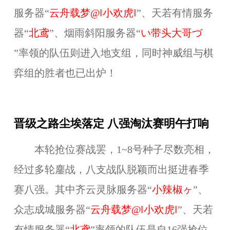
服务器
“
云舟载梦@‖小欢虎‖
”
、
天若有情
服务
器“
北鸢
”、
烟雨斜阳
服务器“
い带头大哥づ
”率领的队伍则进入地支组，同时神威组与棋
弈组的胜者也已出炉！
晋级之路尘埃落定 八强淘汰赛明午打响
本轮抢位赛战罢，1~8号种子尽数亮相，
经过多轮鏖战，八支战队脱颖而出挺进春季
赛八强。其中
齐云灵脉
服务器“
小辣椒ヶ
”、
众志成城
服务器
“
云舟载梦@‖小欢虎‖
”
、
天若
有情
服务器“
北鸢
”率领的队伍是自
16
强
抢位