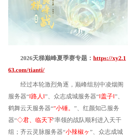
2026天梯巅峰
夏
季赛专题：
https://xy2.1
63.com/tianti/
经过本轮激烈角逐，巅峰组别中凌烟阁
服务器“
‖
路人
‖
”、众志成城服务器“
‖盖子‖
”、
鹤舞云天服务器“
″小锤。
”、红颜知己服务
器“
◇君、临天下
”率领的战队顺利进入天干
组；
齐云灵脉
服务器“
小辣椒ヶ
”、
众志成城