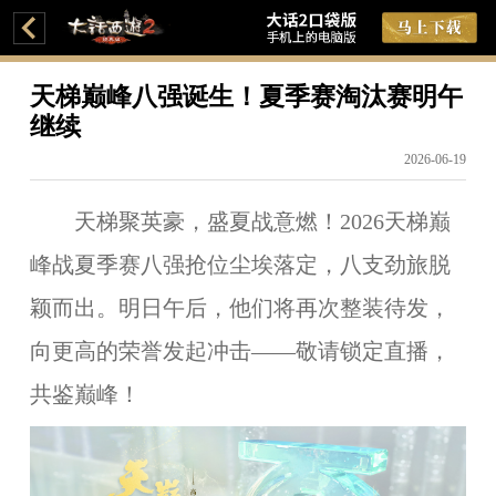
天梯巅峰八强诞生！夏季赛淘汰赛明午
继续
2026-06-19
天梯聚英豪，盛夏战意燃！2026天梯巅
峰战夏季赛八强抢位尘埃落定，八支劲旅脱
颖而出。明日午后，他们将
再次整装待发
，
向更高
的
荣誉
发起冲击——敬请锁定直播，
共鉴巅峰！