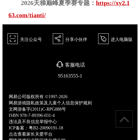
2026天梯巅峰
夏
季赛专题：
https://xy2.1
63.com/tianti/
򰀁
򰀂
򰀄
关注公众号
分享小伙伴
进入电脑版
򰀃
客服电话
95163555-1
网易公司版权所有 ©1997-2026
网易游戏隐私政策及儿童个人信息保护规则
文网游备字(2011)C-RPG088号
ISBN 978-7-89396-031-4
违法及不良信息举报中心
ICP备案：粤B2-20090191-18
点击查看家长关爱平台